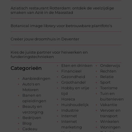
Aziatisch restaurant Rotterdam: ontdek de veelzijdige
smaken van Azië in de Maasstad
Botanical image library voor betrouwbare plantfoto’s
Creëer jouw droomhuis in Deventer
Kies de juiste partner voor heiwerken en
funderingstechnieken
Eten en drinken
Onderwijs
Categorieën
Financieel
Rechten
Gezondheid
Relatie
Aanbiedingen
Groothandel
Sport
Auto's en
Hobby en vrije
Toerisme
Motoren
tijd
Tuin en
Banen en
Horeca
buitenleven
opleidingen
Huishoudelijk
Vakantie
Beauty en
Industrie
Vervoer en
verzorging
Internet
transport
Bedrijven
Internet
Winkelen
Blog
marketing
Woningen
Cadeau