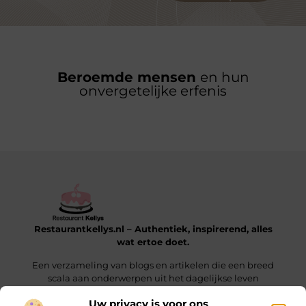
Beroemde mensen
en hun
onvergetelijke erfenis
Restaurantkellys.nl – Authentiek, inspirerend, alles
wat ertoe doet.
Een verzameling van blogs en artikelen die een breed
scala aan onderwerpen uit het dagelijkse leven
verkennen.
Uw privacy is voor ons