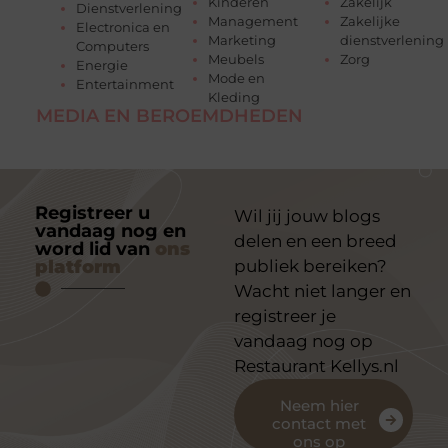
Kinderen
Zakelijk
Dienstverlening
Management
Zakelijke
Electronica en
Marketing
dienstverlening
Computers
Meubels
Zorg
Energie
Mode en
Entertainment
Kleding
MEDIA EN BEROEMDHEDEN
Registreer u
Wil jij jouw blogs
vandaag nog en
delen en een breed
word lid van
ons
platform
publiek bereiken?
Wacht niet langer en
registreer je
vandaag nog op
Restaurant Kellys.nl
Neem hier
contact met
ons op