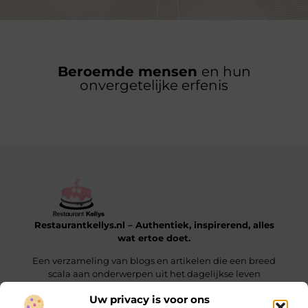
Beroemde mensen
en hun
onvergetelijke erfenis
Restaurantkellys.nl – Authentiek, inspirerend, alles
wat ertoe doet.
Een verzameling van blogs en artikelen die een breed
scala aan onderwerpen uit het dagelijkse leven
verkennen.
Uw privacy is voor ons