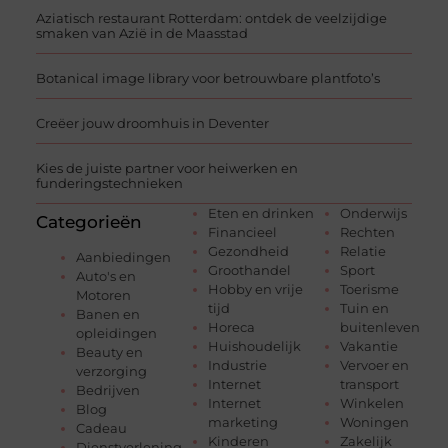
Aziatisch restaurant Rotterdam: ontdek de veelzijdige
smaken van Azië in de Maasstad
Botanical image library voor betrouwbare plantfoto’s
Creëer jouw droomhuis in Deventer
Kies de juiste partner voor heiwerken en
funderingstechnieken
Eten en drinken
Onderwijs
Categorieën
Financieel
Rechten
Gezondheid
Relatie
Aanbiedingen
Groothandel
Sport
Auto's en
Hobby en vrije
Toerisme
Motoren
tijd
Tuin en
Banen en
Horeca
buitenleven
opleidingen
Huishoudelijk
Vakantie
Beauty en
Industrie
Vervoer en
verzorging
Internet
transport
Bedrijven
Internet
Winkelen
Blog
marketing
Woningen
Cadeau
Kinderen
Zakelijk
Dienstverlening