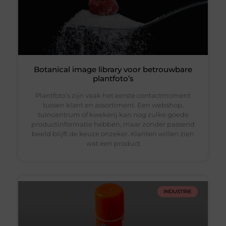
Botanical image library voor betrouwbare
plantfoto’s
Plantfoto’s zijn vaak het eerste contactmoment
tussen klant en assortiment. Een webshop,
tuincentrum of kwekerij kan nog zulke goede
productinformatie hebben, maar zonder passend
beeld blijft de keuze onzeker. Klanten willen zien
wat een product
INDUSTRIE