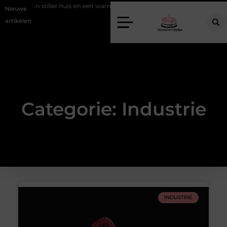
Een stiller huis en een warmere look met akoestische panelen
A
Nieuwe
artikelen
Categorie: Industrie
INDUSTRIE