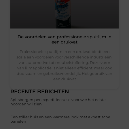
De voordelen van professionele spuitlijm in
een drukvat
Professionele spuitlijm in een drukvat biedt een
scala aan voordelen voor verschillende industrieën,
van automotive tot meubelstoffering. Deze vorm
van lijmapplicatie is niet alleen efficiënt, maar ook
duurzaam en gebruiksvriendelijk. Het gebruik van
een drukvat
RECENTE BERICHTEN
Spitsbergen per expeditiecruise voor wie het echte
noorden wil zien
Een stiller huis en een warmere look met akoestische
panelen