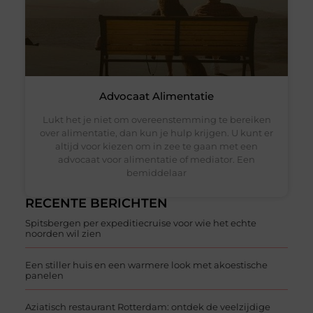
Advocaat Alimentatie
Lukt het je niet om overeenstemming te bereiken
over alimentatie, dan kun je hulp krijgen. U kunt er
altijd voor kiezen om in zee te gaan met een
advocaat voor alimentatie of mediator. Een
bemiddelaar
RECENTE BERICHTEN
Spitsbergen per expeditiecruise voor wie het echte
noorden wil zien
Een stiller huis en een warmere look met akoestische
panelen
Aziatisch restaurant Rotterdam: ontdek de veelzijdige