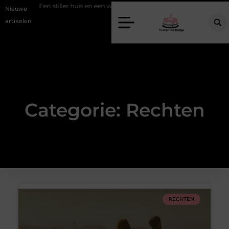
zien
Een stiller huis en een warmere look met akoestische panelen
Nieuwe
artikelen
Categorie: Rechten
RECHTEN