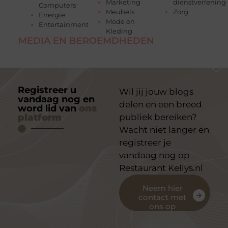
Marketing
dienstverlening
Computers
Meubels
Zorg
Energie
Mode en
Entertainment
Kleding
MEDIA EN BEROEMDHEDEN
Registreer u
Wil jij jouw blogs
vandaag nog en
delen en een breed
word lid van
ons
platform
publiek bereiken?
Wacht niet langer en
registreer je
vandaag nog op
Restaurant Kellys.nl
Neem hier
contact met
ons op