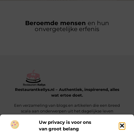
Beroemde mensen
en hun
onvergetelijke erfenis
Restaurantkellys.nl – Authentiek, inspirerend, alles
wat ertoe doet.
Een verzameling van blogs en artikelen die een breed
scala aan onderwerpen uit het dagelijkse leven
verkennen.
Uw privacy is voor ons
van groot belang
Onze informatie