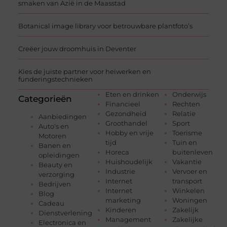
smaken van Azië in de Maasstad
Botanical image library voor betrouwbare plantfoto’s
Creëer jouw droomhuis in Deventer
Kies de juiste partner voor heiwerken en
funderingstechnieken
Eten en drinken
Onderwijs
Categorieën
Financieel
Rechten
Gezondheid
Relatie
Aanbiedingen
Groothandel
Sport
Auto's en
Hobby en vrije
Toerisme
Motoren
tijd
Tuin en
Banen en
Horeca
buitenleven
opleidingen
Huishoudelijk
Vakantie
Beauty en
Industrie
Vervoer en
verzorging
Internet
transport
Bedrijven
Internet
Winkelen
Blog
marketing
Woningen
Cadeau
Kinderen
Zakelijk
Dienstverlening
Management
Zakelijke
Electronica en