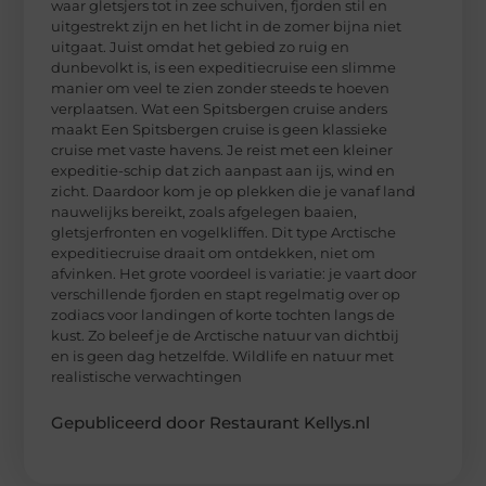
waar gletsjers tot in zee schuiven, fjorden stil en
uitgestrekt zijn en het licht in de zomer bijna niet
uitgaat. Juist omdat het gebied zo ruig en
dunbevolkt is, is een expeditiecruise een slimme
manier om veel te zien zonder steeds te hoeven
verplaatsen. Wat een Spitsbergen cruise anders
maakt Een Spitsbergen cruise is geen klassieke
cruise met vaste havens. Je reist met een kleiner
expeditie-schip dat zich aanpast aan ijs, wind en
zicht. Daardoor kom je op plekken die je vanaf land
nauwelijks bereikt, zoals afgelegen baaien,
gletsjerfronten en vogelkliffen. Dit type Arctische
expeditiecruise draait om ontdekken, niet om
afvinken. Het grote voordeel is variatie: je vaart door
verschillende fjorden en stapt regelmatig over op
zodiacs voor landingen of korte tochten langs de
kust. Zo beleef je de Arctische natuur van dichtbij
en is geen dag hetzelfde. Wildlife en natuur met
realistische verwachtingen
Gepubliceerd door Restaurant Kellys.nl