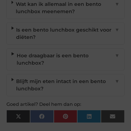
Wat kan ik allemaal in een bento
▼
lunchbox meenemen?
Is een bento lunchbox geschikt voor
▼
diëten?
Hoe draagbaar is een bento
▼
lunchbox?
Blijft mijn eten intact in een bento
▼
lunchbox?
Goed artikel? Deel hem dan op:
X
Facebook
Pinterest
LinkedIn
Email
(Twitter)