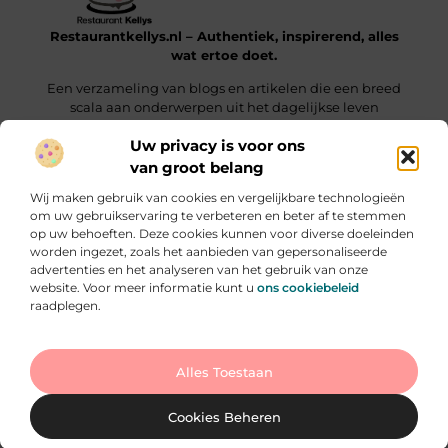
Restaurantkellys.nl – Authentiek, inspirerend, alles
wat ertoe doet.
Een verzameling van blogs en artikelen die een breed
scala aan onderwerpen uit het dagelijkse leven
verkennen.
Uw privacy is voor ons
van groot belang
Onze informatie
Wij maken gebruik van cookies en vergelijkbare technologieën
Links kopen: wat je moet weten voordat je die keuze maakt
Extra Geld Verdienen: Hoe Jij Slim & Creatief Inkomsten Laat Groeien
om uw gebruikservaring te verbeteren en beter af te stemmen
op uw behoeften. Deze cookies kunnen voor diverse doeleinden
Bericht categorie
worden ingezet, zoals het aanbieden van gepersonaliseerde
advertenties en het analyseren van het gebruik van onze
website. Voor meer informatie kunt u
ons cookiebeleid
raadplegen.
Ga Naar Bo
Alles Toestaan
Website index
Cookiebeleid (EU)
@2025 www.restaurantkellys.nl. All Right Reserved.
Cookies Beheren