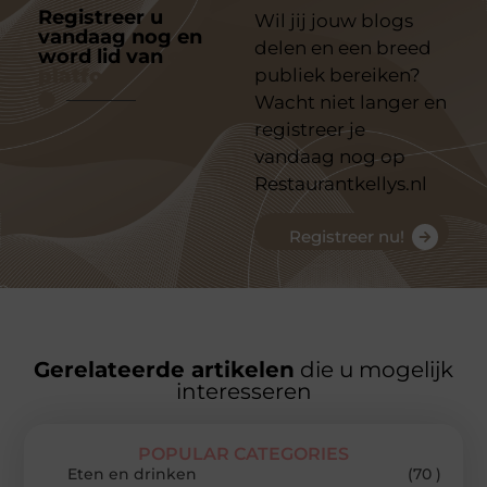
Registreer u
Wil jij jouw blogs
vandaag nog en
delen en een breed
word lid van
ons
platform
publiek bereiken?
Wacht niet langer en
registreer je
vandaag nog op
Restaurantkellys.nl
Registreer nu!
Gerelateerde artikelen
die u mogelijk
interesseren
POPULAR CATEGORIES
Eten en drinken
(70 )