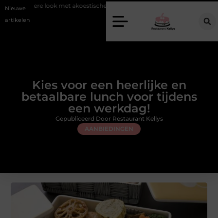
k met akoestische panelen
Aziatisch restaurant Rotterdam: ontdek de
Nieuwe
artikelen
Kies voor een heerlijke en
betaalbare lunch voor tijdens
een werkdag!
Gepubliceerd Door Restaurant Kellys
AANBIEDINGEN