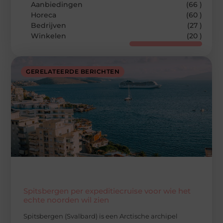
Aanbiedingen
(66 )
Horeca
(60 )
Bedrijven
(27 )
Winkelen
(20 )
GERELATEERDE BERICHTEN
Spitsbergen per expeditiecruise voor wie het
echte noorden wil zien
Spitsbergen (Svalbard) is een Arctische archipel