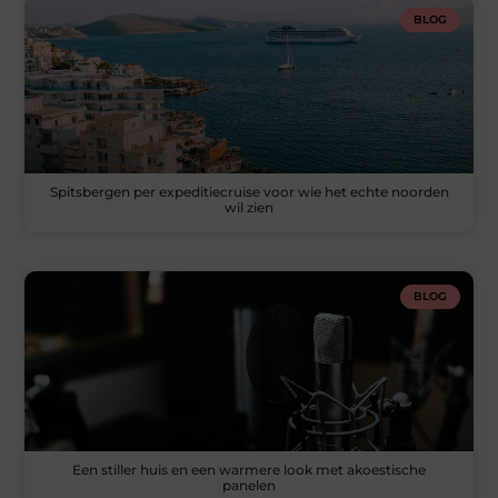
BLOG
Spitsbergen per expeditiecruise voor wie het echte noorden
wil zien
BLOG
Een stiller huis en een warmere look met akoestische
panelen