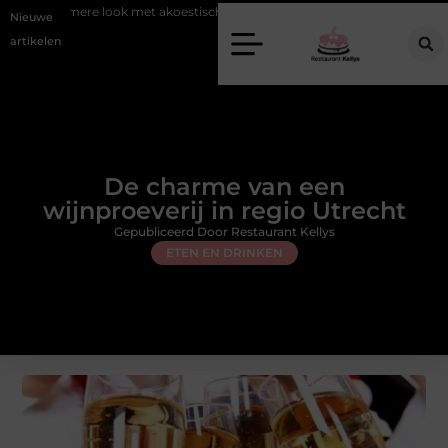
ook met akoestische panelen
Aziatisch restaurant Rotterdam: ontdek 
Nieuwe
artikelen
De charme van een
wijnproeverij in regio Utrecht
Gepubliceerd Door Restaurant Kellys
ETEN EN DRINKEN