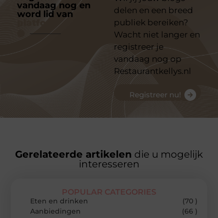
vandaag nog en
delen en een breed
word lid van
ons
platform
publiek bereiken?
Wacht niet langer en
registreer je
vandaag nog op
Restaurantkellys.nl
Registreer nu!
Gerelateerde artikelen
die u mogelijk
interesseren
POPULAR CATEGORIES
Eten en drinken
(70 )
Aanbiedingen
(66 )