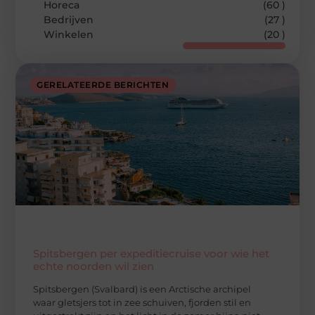
Horeca
(60 )
Bedrijven
(27 )
Winkelen
(20 )
GERELATEERDE BERICHTEN
Spitsbergen per expeditiecruise voor wie het
echte noorden wil zien
Spitsbergen (Svalbard) is een Arctische archipel
waar gletsjers tot in zee schuiven, fjorden stil en