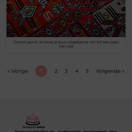
Droom groot: zo tover je jouw slaapkamer om tot een oase
van rust
« Vorige
1
2
3
4
5
Volgende »
Restaurantkellys.nl – Authentiek, inspirerend, alles