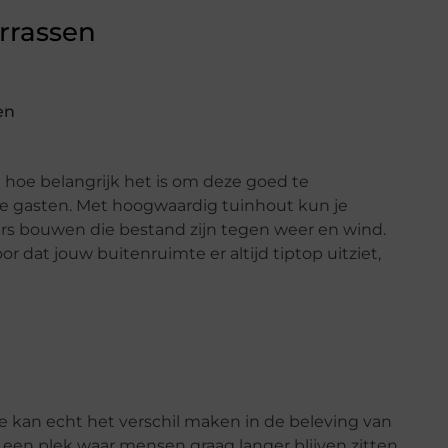
errassen
en
 hoe belangrijk het is om deze goed te
e gasten. Met hoogwaardig tuinhout kun je
bars bouwen die bestand zijn tegen weer en wind.
r dat jouw buitenruimte er altijd tiptop uitziet,
mte kan echt het verschil maken in de beleving van
e een plek waar mensen graag langer blijven zitten.