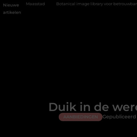
Maasstad
Botanical image library voor betrouwbare plantfoto’s
Nieuwe
artikelen
Duik in de we
Gepubliceerd 
AANBIEDINGEN