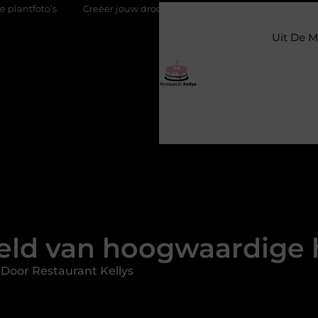
Creëer jouw droomhuis in Deventer
Kies de juiste partner 
Uit De M
reld van hoogwaardige
Door Restaurant Kellys