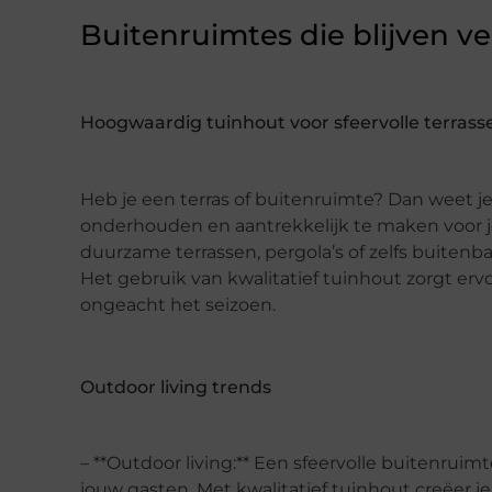
Buitenruimtes die blijven v
Hoogwaardig tuinhout voor sfeervolle terrass
Heb je een terras of buitenruimte? Dan weet je
onderhouden en aantrekkelijk te maken voor j
duurzame terrassen, pergola’s of zelfs buiten
Het gebruik van kwalitatief tuinhout zorgt ervoo
ongeacht het seizoen.
Outdoor living trends
– **Outdoor living:** Een sfeervolle buitenrui
jouw gasten. Met kwalitatief tuinhout creëer j