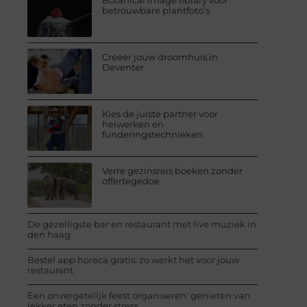
Botanical image library voor
betrouwbare plantfoto’s
Creëer jouw droomhuis in
Deventer
Kies de juiste partner voor
heiwerken en
funderingstechnieken
Verre gezinsreis boeken zonder
offertegedoe
De gezelligste bar en restaurant met live muziek in
den haag
Bestel app horeca gratis: zo werkt het voor jouw
restaurant
Een onvergetelijk feest organiseren: genieten van
lekker eten zonder stress