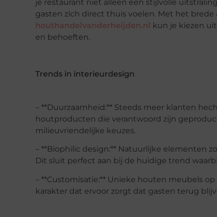
je restaurant niet alleen een stijlvolle uitstral
gasten zich direct thuis voelen. Met het bred
houthandelvanderheijden.nl
kun je kiezen uit
en behoeften.
Trends in interieurdesign
– **Duurzaamheid:** Steeds meer klanten hec
houtproducten die verantwoord zijn geproducee
milieuvriendelijke keuzes.
– **Biophilic design:** Natuurlijke elementen
Dit sluit perfect aan bij de huidige trend waar
– **Customisatie:** Unieke houten meubels op 
karakter dat ervoor zorgt dat gasten terug bli