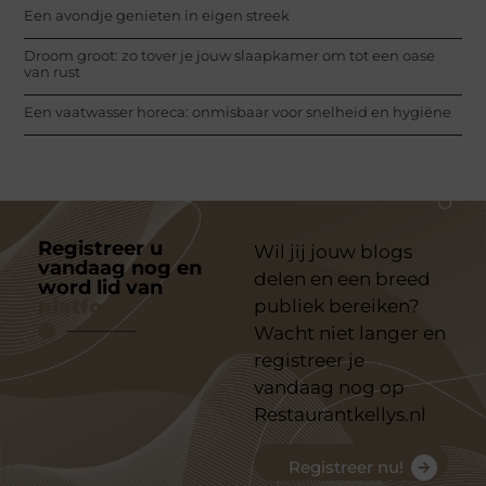
Een avondje genieten in eigen streek
Droom groot: zo tover je jouw slaapkamer om tot een oase
van rust
Een vaatwasser horeca: onmisbaar voor snelheid en hygiëne
Registreer u
Wil jij jouw blogs
vandaag nog en
delen en een breed
word lid van
ons
platform
publiek bereiken?
Wacht niet langer en
registreer je
vandaag nog op
Restaurantkellys.nl
Registreer nu!