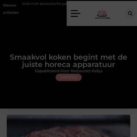
t akoestische panelen
Aziatisch restaurant Rotterdam: ontdek de veel
Nieuwe
artikelen
Smaakvol koken begint met de
juiste horeca apparatuur
Gepubliceerd Door Restaurant Kellys
HORECA