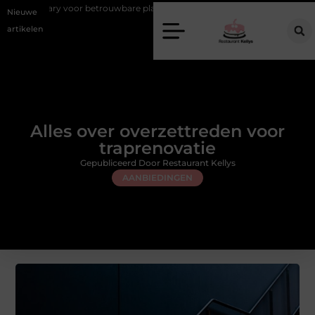
 betrouwbare plantfoto’s
Creëer jouw droomhuis in Deventer
Ki
Nieuwe
artikelen
Alles over overzettreden voor
traprenovatie
Gepubliceerd Door Restaurant Kellys
AANBIEDINGEN