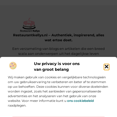
Restaurantkellys.nl – Authentiek, inspirerend, alles
wat ertoe doet.
Een verzameling van blogs en artikelen die een breed
scala aan onderwerpen uit het dagelijkse leven
verkennen.
Uw privacy is voor ons
van groot belang
Onze informatie
Wij maken gebruik van cookies en vergelijkbare technologieën
Links kopen: wat je moet weten voordat je die keuze maakt
Extra Geld Verdienen: Hoe Jij Slim & Creatief Inkomsten Laat Groeien
om uw gebruikservaring te verbeteren en beter af te stemmen
op uw behoeften. Deze cookies kunnen voor diverse doeleinden
Bericht categorie
worden ingezet, zoals het aanbieden van gepersonaliseerde
advertenties en het analyseren van het gebruik van onze
website. Voor meer informatie kunt u
ons cookiebeleid
raadplegen.