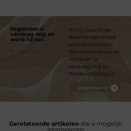
Registreer u
Wil jij jouw blogs
vandaag nog en
delen en een breed
word lid van
ons
platform
publiek bereiken?
Wacht niet langer en
registreer je
vandaag nog op
Restaurantkellys.nl
Registreer nu!
Gerelateerde artikelen
die u mogelijk
interesseren