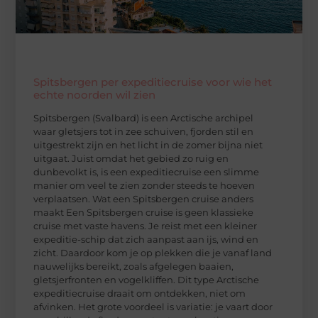
Spitsbergen per expeditiecruise voor wie het
echte noorden wil zien
Spitsbergen (Svalbard) is een Arctische archipel
waar gletsjers tot in zee schuiven, fjorden stil en
uitgestrekt zijn en het licht in de zomer bijna niet
uitgaat. Juist omdat het gebied zo ruig en
dunbevolkt is, is een expeditiecruise een slimme
manier om veel te zien zonder steeds te hoeven
verplaatsen. Wat een Spitsbergen cruise anders
maakt Een Spitsbergen cruise is geen klassieke
cruise met vaste havens. Je reist met een kleiner
expeditie-schip dat zich aanpast aan ijs, wind en
zicht. Daardoor kom je op plekken die je vanaf land
nauwelijks bereikt, zoals afgelegen baaien,
gletsjerfronten en vogelkliffen. Dit type Arctische
expeditiecruise draait om ontdekken, niet om
afvinken. Het grote voordeel is variatie: je vaart door