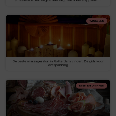
Smaakvol koken begint met de juiste horeca apparatuur
WINKELEN
De beste massagesalon in Rotterdam vinden: De gids voor
ontspanning
ETEN EN DRINKEN