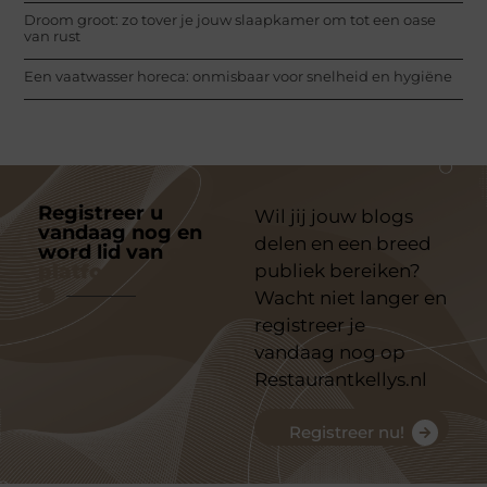
Droom groot: zo tover je jouw slaapkamer om tot een oase
van rust
Een vaatwasser horeca: onmisbaar voor snelheid en hygiëne
Registreer u
Wil jij jouw blogs
vandaag nog en
delen en een breed
word lid van
ons
platform
publiek bereiken?
Wacht niet langer en
registreer je
vandaag nog op
Restaurantkellys.nl
Registreer nu!