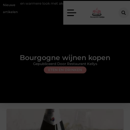
armere look met akoestische panelen
Aziatisch restaurant Rotterdam: 
Nieuwe
artikelen
Bourgogne wijnen kopen
Gepubliceerd Door Restaurant Kellys
ETEN EN DRINKEN