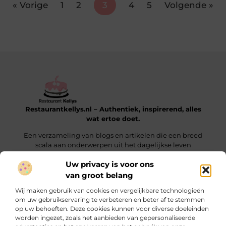
« Vorige
1
2
3
4
5
Volgende »
Restaurantkellys.nl – Authentiek, inspirerend, alles
wat ertoe doet.
Een verzameling van blogs en artikelen die een breed
scala aan onderwerpen uit het dagelijkse leven
verkennen.
Uw privacy is voor ons
van groot belang
Onze informatie
Wij maken gebruik van cookies en vergelijkbare technologieën
Links kopen: wat je moet weten voordat je die keuze maakt
Extra Geld Verdienen: Hoe Jij Slim & Creatief Inkomsten Laat Groeien
om uw gebruikservaring te verbeteren en beter af te stemmen
op uw behoeften. Deze cookies kunnen voor diverse doeleinden
Bericht categorie
worden ingezet, zoals het aanbieden van gepersonaliseerde