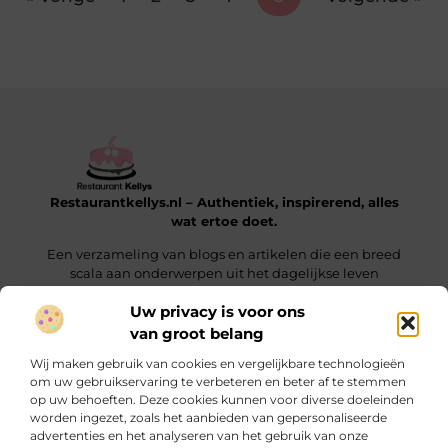
Restaurantkellys.nl – Authentiek, inspirerend, alles
wat ertoe doet.
Een verzameling van blogs en artikelen die een breed
scala aan onderwerpen uit het dagelijkse leven
verkennen.
Uw privacy is voor ons
van groot belang
Onze informatie
Wij maken gebruik van cookies en vergelijkbare technologieën
Links kopen: wat je moet weten voordat je die keuze maakt
Extra Geld Verdienen: Hoe Jij Slim & Creatief Inkomsten Laat Groeien
om uw gebruikservaring te verbeteren en beter af te stemmen
op uw behoeften. Deze cookies kunnen voor diverse doeleinden
Bericht categorie
worden ingezet, zoals het aanbieden van gepersonaliseerde
advertenties en het analyseren van het gebruik van onze