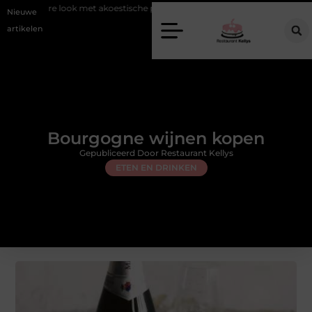
k met akoestische panelen
Aziatisch restaurant Rotterdam: ontdek de 
Nieuwe
artikelen
Bourgogne wijnen kopen
Gepubliceerd Door Restaurant Kellys
ETEN EN DRINKEN