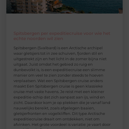
Spitsbergen per expeditiecruise voor wie het
echte noorden wil zien
Spitsbergen (Svalbard) is een Arctische archipel
waar gletsjers tot in zee schuiven, fjorden stil en
uitgestrekt zijn en het licht in de zomer bijna niet
uitgaat. Juist omdat het gebied zo ruig en
dunbevolkt is, is een expeditiecruise een slimme
manier om veel te zien zonder steeds te hoeven
verplaatsen. Wat een Spitsbergen cruise anders
maakt Een Spitsbergen cruise is geen klassieke
cruise met vaste havens. Je reist met een kleiner
expeditie-schip dat zich aanpast aan ijs, wind en
zicht. Daardoor kom je op plekken die je vanaf land
nauwelijks bereikt, zoals afgelegen baaien,
gletsjerfronten en vogelkliffen. Dit type Arctische
expeditiecruise draait om ontdekken, niet om
afvinken. Het grote voordeel is variatie: je vaart door