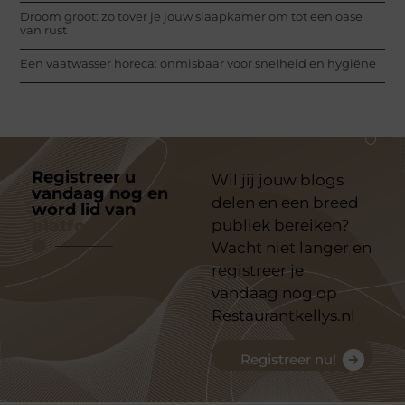
Droom groot: zo tover je jouw slaapkamer om tot een oase
van rust
Een vaatwasser horeca: onmisbaar voor snelheid en hygiëne
Registreer u
Wil jij jouw blogs
vandaag nog en
delen en een breed
word lid van
ons
platform
publiek bereiken?
Wacht niet langer en
registreer je
vandaag nog op
Restaurantkellys.nl
Registreer nu!