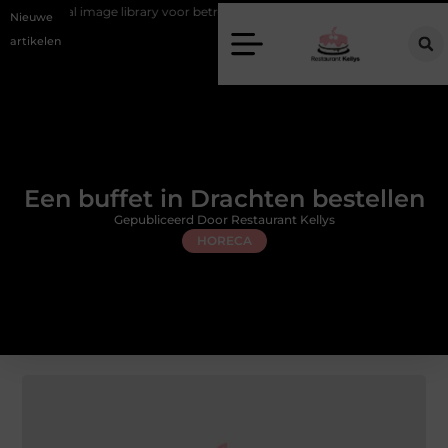
ge library voor betrouwbare plantfoto’s
Creëer jouw droomhuis in D
Nieuwe
artikelen
Een buffet in Drachten bestellen
Gepubliceerd Door Restaurant Kellys
HORECA