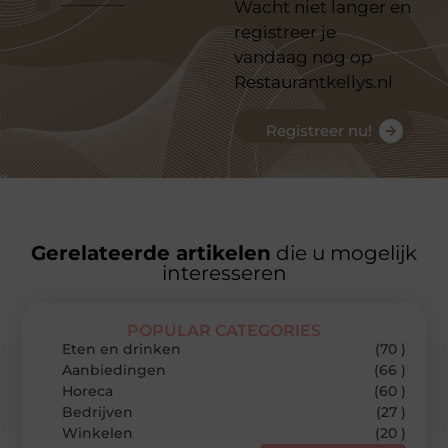
Wacht niet langer en
registreer je
vandaag nog op
Restaurantkellys.nl
Registreer nu!
Gerelateerde artikelen
die u mogelijk
interesseren
POPULAR CATEGORIES
Eten en drinken
(70 )
Aanbiedingen
(66 )
Horeca
(60 )
Bedrijven
(27 )
Winkelen
(20 )