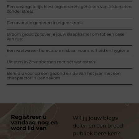
Een onvergetelijk feest organiseren: genieten van lekker eten
zonder stress
Een avondje genieten in eigen streek
Droom groot: zo tover je jouw slaapkamer om tot een oase
van rust
Een vaatwasser horeca: onmisbaar voor snelheid en hygiëne
Uit eten in Zevenbergen met nét wat extra’s
Bereid u voor op een gezond einde van het jaar met een
chiropractor in Bennekom
Registreer u
Wil jij jouw blogs
vandaag nog en
delen en een breed
word lid van
ons
platform
publiek bereiken?