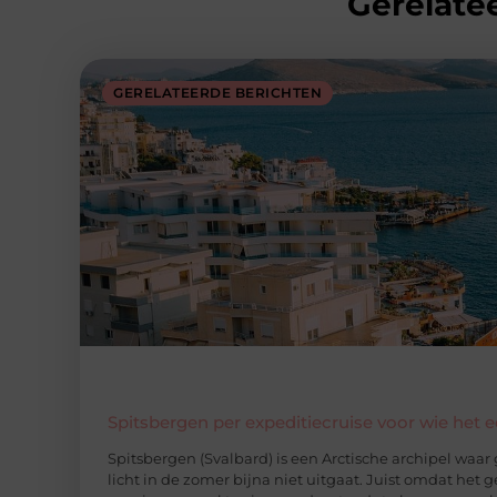
Gerelatee
GERELATEERDE BERICHTEN
Spitsbergen per expeditiecruise voor wie het 
Spitsbergen (Svalbard) is een Arctische archipel waar gl
licht in de zomer bijna niet uitgaat. Juist omdat het 