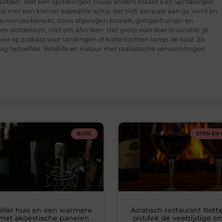
laatsen. Wat een Spitsbergen cruise anders maakt Een Spitsbergen
ist met een kleiner expeditie-schip dat zich aanpast aan ijs, wind en
uwelijks bereikt, zoals afgelegen baaien, gletsjerfronten en
 om ontdekken, niet om afvinken. Het grote voordeel is variatie: je
ver op zodiacs voor landingen of korte tochten langs de kust. Zo
dag hetzelfde. Wildlife en natuur met realistische verwachtingen
BLOG
ETEN EN 
iller huis en een warmere
Aziatisch restaurant Rott
met akoestische panelen
ontdek de veelzijdige 