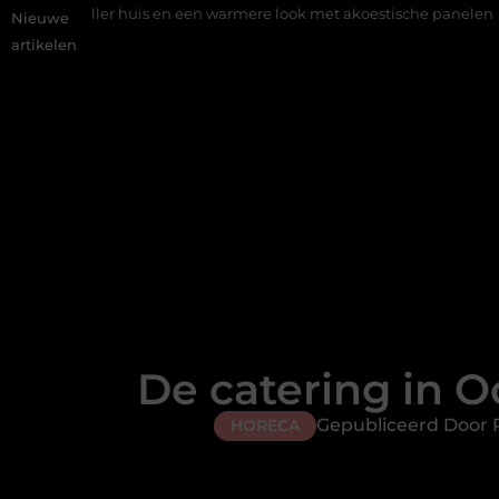
huis en een warmere look met akoestische panelen
Aziatisch res
Nieuwe
artikelen
De catering in 
Gepubliceerd Door R
HORECA