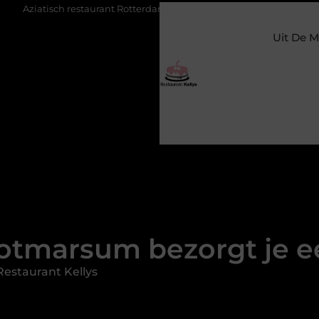
taurant Rotterdam: ontdek de veelzijdige smaken van Azië in de Maa
Uit De M
Ootmarsum bezorgt je e
estaurant Kellys