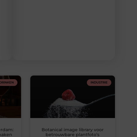
DRINKEN
INDUSTRIE
erdam:
Botanical image library voor
smaken
betrouwbare plantfoto’s