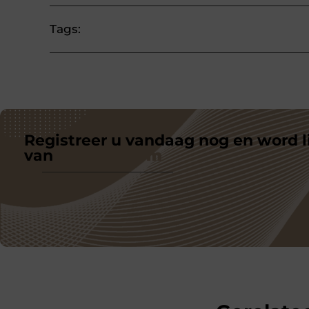
Tags:
Registreer u vandaag nog en word l
van
ons platform