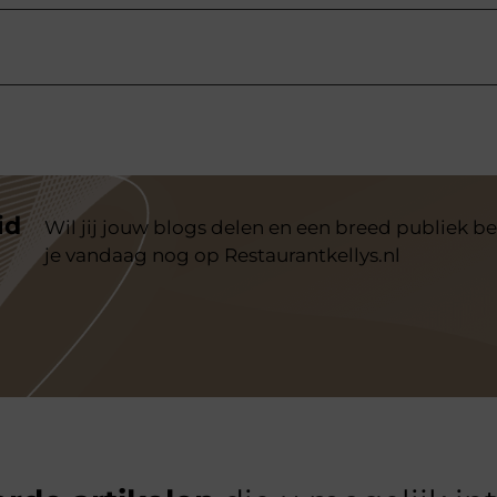
id
Wil jij jouw blogs delen en een breed publiek be
je vandaag nog op Restaurantkellys.nl