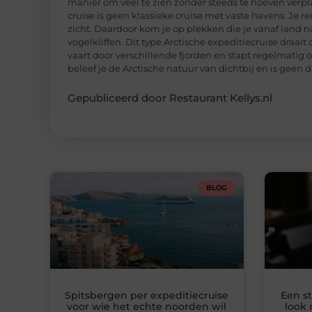
manier om veel te zien zonder steeds te hoeven verp
cruise is geen klassieke cruise met vaste havens. Je re
zicht. Daardoor kom je op plekken die je vanaf land na
vogelkliffen. Dit type Arctische expeditiecruise draait
vaart door verschillende fjorden en stapt regelmatig o
beleef je de Arctische natuur van dichtbij en is geen 
Gepubliceerd door Restaurant Kellys.nl
BLOG
Spitsbergen per expeditiecruise
Een st
voor wie het echte noorden wil
look 