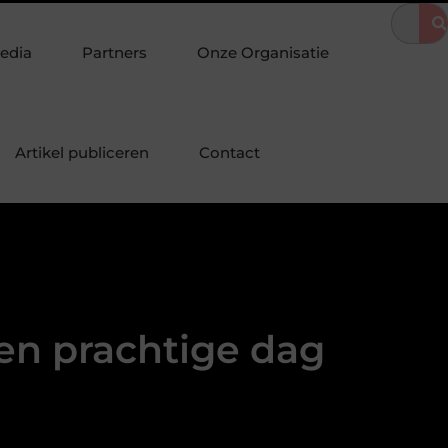
sstad
Botanical image library voor betrouwbare plantfoto’s
edia
Partners
Onze Organisatie
Artikel publiceren
Contact
en prachtige dag