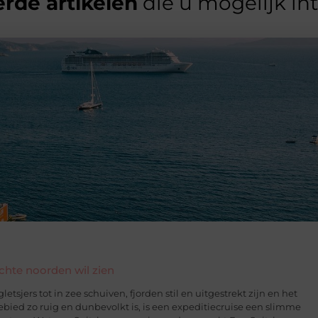
rde artikelen
die u mogelijk in
echte noorden wil zien
etsjers tot in zee schuiven, fjorden stil en uitgestrekt zijn en het
gebied zo ruig en dunbevolkt is, is een expeditiecruise een slimme