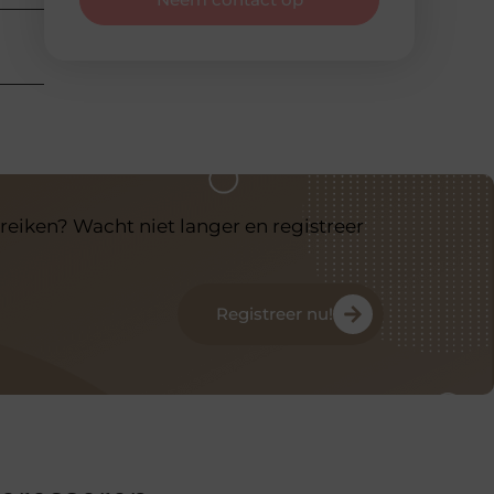
reiken? Wacht niet langer en registreer
Registreer nu!