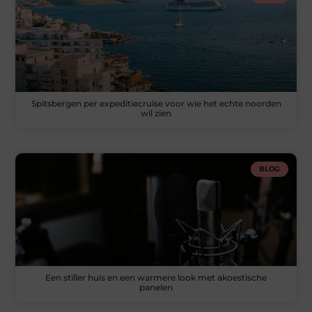
Spitsbergen per expeditiecruise voor wie het echte noorden
wil zien
BLOG
Een stiller huis en een warmere look met akoestische
panelen