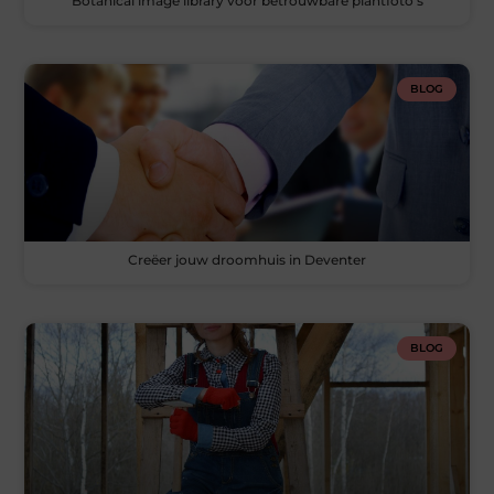
Botanical image library voor betrouwbare plantfoto’s
BLOG
Creëer jouw droomhuis in Deventer
BLOG