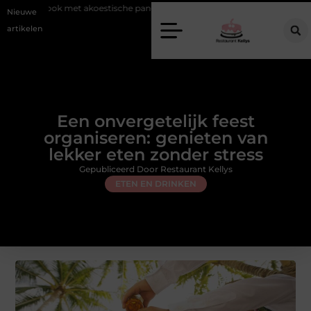
t akoestische panelen
Aziatisch restaurant Rotterdam: ontdek de veel
Nieuwe
artikelen
Een onvergetelijk feest
organiseren: genieten van
lekker eten zonder stress
Gepubliceerd Door Restaurant Kellys
ETEN EN DRINKEN