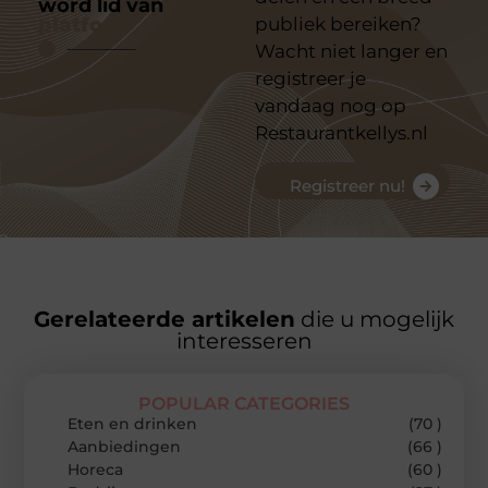
word lid van
ons
platform
publiek bereiken?
Wacht niet langer en
registreer je
vandaag nog op
Restaurantkellys.nl
Registreer nu!
Gerelateerde artikelen
die u mogelijk
interesseren
POPULAR CATEGORIES
Eten en drinken
(70 )
Aanbiedingen
(66 )
Horeca
(60 )