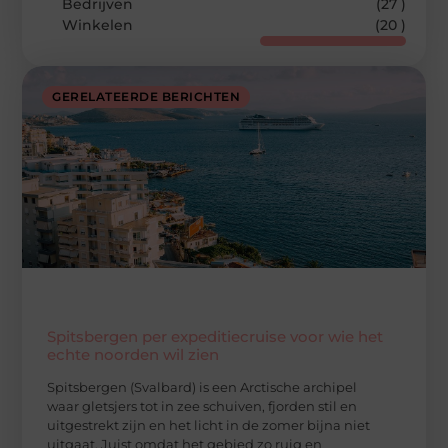
Bedrijven
(27 )
Winkelen
(20 )
GERELATEERDE BERICHTEN
Spitsbergen per expeditiecruise voor wie het
echte noorden wil zien
Spitsbergen (Svalbard) is een Arctische archipel
waar gletsjers tot in zee schuiven, fjorden stil en
uitgestrekt zijn en het licht in de zomer bijna niet
uitgaat. Juist omdat het gebied zo ruig en