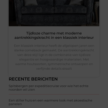
Tijdloze charme met moderne
aantrekkingskracht in een klassiek interieur
Een klassiek interieur heeft de afgelopen jaren een
sterke comeback gemaakt. De aantrekkingskracht
van deze stijl ligt in de combinatie van tijdloze
elegantie en hoogwaardige materialen. Met
warme houtsoorten, symmetrische ontwerpen en
verfijnde details straalt
RECENTE BERICHTEN
Spitsbergen per expeditiecruise voor wie het echte
noorden wil zien
Een stiller huis en een warmere look met akoestische
panelen