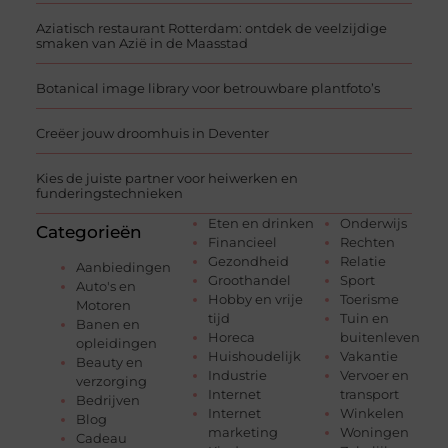
Aziatisch restaurant Rotterdam: ontdek de veelzijdige
smaken van Azië in de Maasstad
Botanical image library voor betrouwbare plantfoto’s
Creëer jouw droomhuis in Deventer
Kies de juiste partner voor heiwerken en
funderingstechnieken
Eten en drinken
Onderwijs
Categorieën
Financieel
Rechten
Gezondheid
Relatie
Aanbiedingen
Groothandel
Sport
Auto's en
Hobby en vrije
Toerisme
Motoren
tijd
Tuin en
Banen en
Horeca
buitenleven
opleidingen
Huishoudelijk
Vakantie
Beauty en
Industrie
Vervoer en
verzorging
Internet
transport
Bedrijven
Internet
Winkelen
Blog
marketing
Woningen
Cadeau