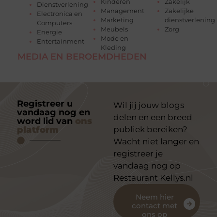
Kinderen
Zakelijk
Dienstverlening
Management
Zakelijke
Electronica en
Marketing
dienstverlening
Computers
Meubels
Zorg
Energie
Mode en
Entertainment
Kleding
MEDIA EN BEROEMDHEDEN
Registreer u
Wil jij jouw blogs
vandaag nog en
delen en een breed
word lid van
ons
platform
publiek bereiken?
Wacht niet langer en
registreer je
vandaag nog op
Restaurant Kellys.nl
Neem hier
contact met
ons op