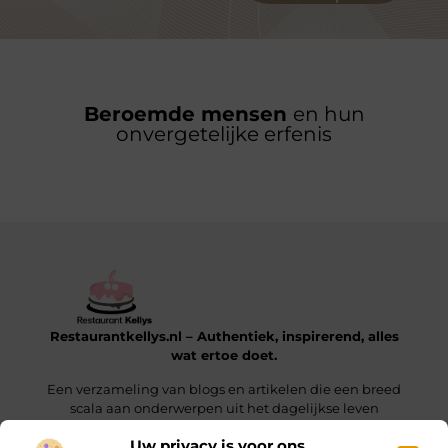
Beroemde mensen
en hun
onvergetelijke erfenis
Restaurantkellys.nl – Authentiek, inspirerend, alles
wat ertoe doet.
Een verzameling van blogs en artikelen die een breed
scala aan onderwerpen uit het dagelijkse leven
verkennen.
Uw privacy is voor ons