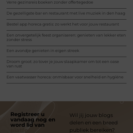
Verre gezinsreis boeken zonder offertegedoe
De gezelligste bar en restaurant met live muziek in den haag
Bestel app horeca gratis: zo werkt het voor jouw restaurant
Een onvergetelijk feest organiseren: genieten van lekker eten
zonder stress
Een avondje genieten in eigen streek
Droom groot: zo tover je jouw slaapkamer om tot een oase
van rust
Een vaatwasser horeca: onmisbaar voor snelheid en hygiëne
Registreer u
Wil jij jouw blogs
vandaag nog en
delen en een breed
word lid van
ons
platform
publiek bereiken?