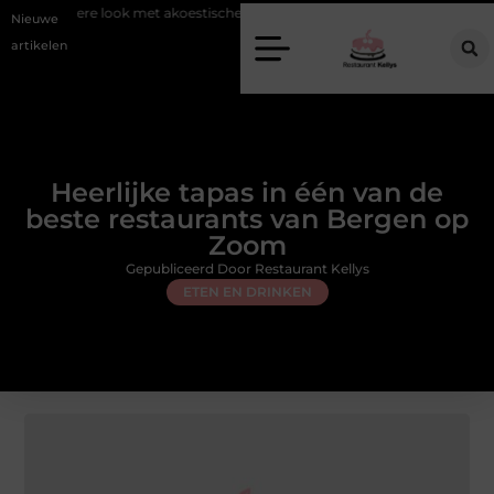
e look met akoestische panelen
Aziatisch restaurant Rotterdam: ontde
Nieuwe
artikelen
Heerlijke tapas in één van de
beste restaurants van Bergen op
Zoom
Gepubliceerd Door Restaurant Kellys
ETEN EN DRINKEN