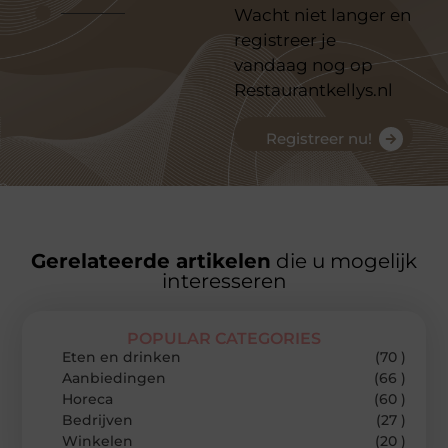
Wacht niet langer en
registreer je
vandaag nog op
Restaurantkellys.nl
Registreer nu!
Gerelateerde artikelen
die u mogelijk
interesseren
POPULAR CATEGORIES
Eten en drinken
(70 )
Aanbiedingen
(66 )
Horeca
(60 )
Bedrijven
(27 )
Winkelen
(20 )