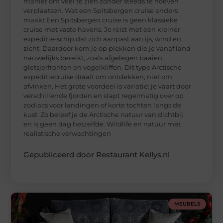
manier om veel te zien zonder steeds te hoeven
verplaatsen. Wat een Spitsbergen cruise anders
maakt Een Spitsbergen cruise is geen klassieke
cruise met vaste havens. Je reist met een kleiner
expeditie-schip dat zich aanpast aan ijs, wind en
zicht. Daardoor kom je op plekken die je vanaf land
nauwelijks bereikt, zoals afgelegen baaien,
gletsjerfronten en vogelkliffen. Dit type Arctische
expeditiecruise draait om ontdekken, niet om
afvinken. Het grote voordeel is variatie: je vaart door
verschillende fjorden en stapt regelmatig over op
zodiacs voor landingen of korte tochten langs de
kust. Zo beleef je de Arctische natuur van dichtbij
en is geen dag hetzelfde. Wildlife en natuur met
realistische verwachtingen
Gepubliceerd door Restaurant Kellys.nl
MEUBELS