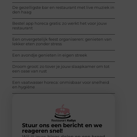
De gezelligste bar en restaurant met live muziek in
den haag
Bestel app horeca gratis: zo werkt het voor jouw
restaurant
Een onvergetelijk feest organiseren: genieten van
lekker eten zonder stress
Een avondje genieten in eigen streek
Droom groot: zo tover je jouw slaapkamer om tot
een oase van rust
Een vaatwasser horeca: onmisbaar voor snelheid
en hygiëne
Stuur ons een bericht en we
reageren snel!
Wil jij jouw blogs delen en een breed