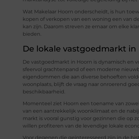
Wat Makelaar Hoorn onderscheidt, is hun toewi
kopen of verkopen van een woning een van de 
kan zijn. Daarom streven ze ernaar om elke klan
bieden.
De lokale vastgoedmarkt in
De vastgoedmarkt in Hoorn is dynamisch en vo
sfeervol grachtenpand of een moderne nieuwb
eigendommen die aan diverse behoeften voldoe
woonplaats, blijft de vraag naar onroerend goed
beschikbaarheid.
Momenteel ziet Hoorn een toename van zowel k
van een aantrekkelijk woonklimaat en de nabi
markt is vooral gunstig voor gezinnen die op z
willen profiteren van de levendige lokale econ
Voor degenen die geïnteresseerd zijn in de his