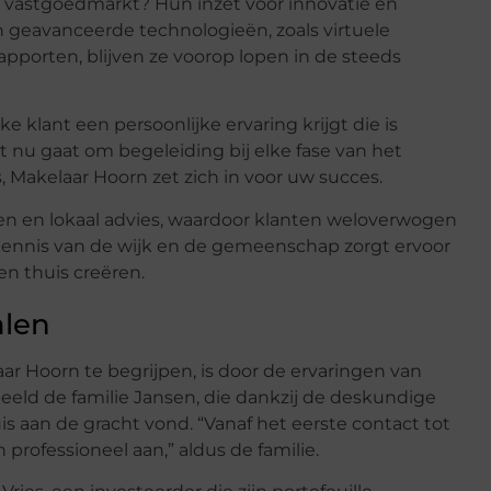
 vastgoedmarkt? Hun inzet voor innovatie en
 geavanceerde technologieën, zoals virtuele
pporten, blijven ze voorop lopen in de steeds
 klant een persoonlijke ervaring krijgt die is
 nu gaat om begeleiding bij elke fase van het
Makelaar Hoorn zet zich in voor uw succes.
en en lokaal advies, waardoor klanten weloverwogen
ennis van de wijk en de gemeenschap zorgt ervoor
en thuis creëren.
alen
ar Hoorn te begrijpen, is door de ervaringen van
eld de familie Jansen, die dankzij de deskundige
 aan de gracht vond. “Vanaf het eerste contact tot
 professioneel aan,” aldus de familie.