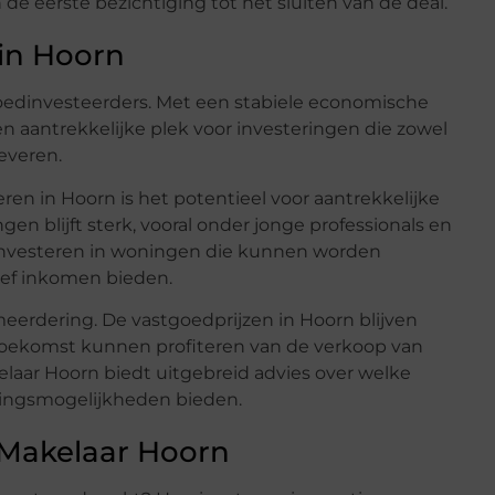
de eerste bezichtiging tot het sluiten van de deal.
in Hoorn
oedinvesteerders. Met een stabiele economische
en aantrekkelijke plek voor investeringen die zowel
everen.
ren in Hoorn is het potentieel voor aantrekkelijke
n blijft sterk, vooral onder jonge professionals en
. Investeren in woningen die kunnen worden
ief inkomen bieden.
meerdering. De vastgoedprijzen in Hoorn blijven
 toekomst kunnen profiteren van de verkoop van
aar Hoorn biedt uitgebreid advies over welke
ingsmogelijkheden bieden.
Makelaar Hoorn