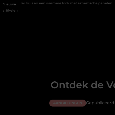
 huis en een warmere look met akoestische panelen
Aziatisch re
Nieuwe
artikelen
Ontdek de V
Gepubliceerd 
AANBIEDINGEN