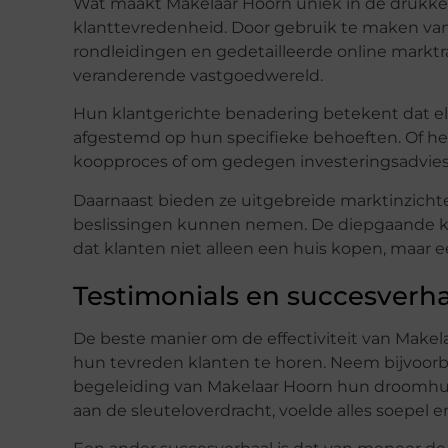
Wat maakt Makelaar Hoorn uniek in de drukke
klanttevredenheid. Door gebruik te maken van
rondleidingen en gedetailleerde online marktra
veranderende vastgoedwereld.
Hun klantgerichte benadering betekent dat elke
afgestemd op hun specifieke behoeften. Of het
koopproces of om gedegen investeringsadvies, 
Daarnaast bieden ze uitgebreide marktinzicht
beslissingen kunnen nemen. De diepgaande k
dat klanten niet alleen een huis kopen, maar e
Testimonials en succesverh
De beste manier om de effectiviteit van Makela
hun tevreden klanten te horen. Neem bijvoorbe
begeleiding van Makelaar Hoorn hun droomhuis
aan de sleuteloverdracht, voelde alles soepel en