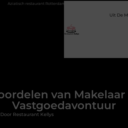
staurant Rotterdam: ontdek de veelzijdige smaken van Azië in de Ma
Uit De M
oordelen van Makelaar 
Vastgoedavontuur
Door Restaurant Kellys