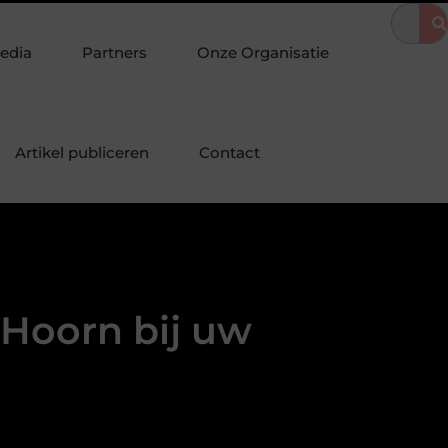
asstad
Botanical image library voor betrouwbare plantfoto’s
edia
Partners
Onze Organisatie
Artikel publiceren
Contact
Hoorn bij uw