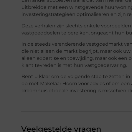
Een ander succesverhaal is dat van meneer de Vr
uitbreidde met een winstgevende huurwoning. 
investeringstrategieën optimaliseren en zijn 
Deze verhalen zijn slechts enkele voorbeelde
vastgoeddoelen te bereiken, ongeacht hun bud
In de steeds veranderende vastgoedmarkt van 
die niet alleen de markt begrijpt, maar ook uw
alleen expertise en toewijding, maar ook een p
klant tevreden is met hun vastgoedervaring.
Bent u klaar om de volgende stap te zetten 
op met Makelaar Hoorn voor advies of om een 
droomhuis of ideale investering is misschien d
Veelgestelde vragen