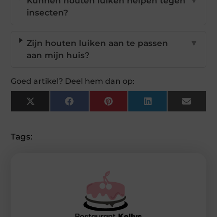
Kunnen houten luiken helpen tegen
▼
insecten?
Zijn houten luiken aan te passen
▼
aan mijn huis?
Goed artikel? Deel hem dan op:
X
Facebook
Pinterest
LinkedIn
Email
(Twitter)
Tags: