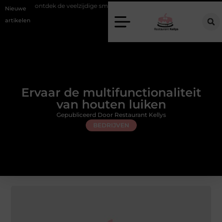
ek de veelzijdige smaken van Azië in de Maasstad
Botanical image lib
Nieuwe
artikelen
Ervaar de multifunctionaliteit
van houten luiken
Gepubliceerd Door Restaurant Kellys
BEDRIJVEN