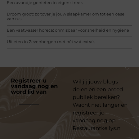
Een avondje genieten in eigen streek
Droom groot: zo tover je jouw slaapkamer om tot een oase
van rust
Een vaatwasser horeca: onmisbaar voor snelheid en hygiëne
Uit eten in Zevenbergen met nét wat extra’s
Registreer u
Wil jij jouw blogs
vandaag nog en
delen en een breed
word lid van
ons
platform
publiek bereiken?
Wacht niet langer en
registreer je
vandaag nog op
Restaurantkellys.nl