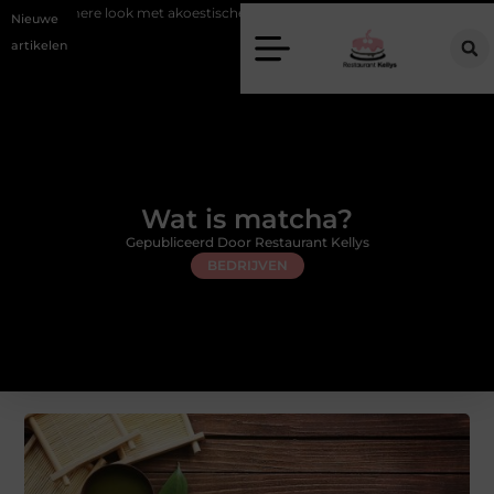
ok met akoestische panelen
Aziatisch restaurant Rotterdam: ontdek de
Nieuwe
artikelen
Wat is matcha?
Gepubliceerd Door Restaurant Kellys
BEDRIJVEN