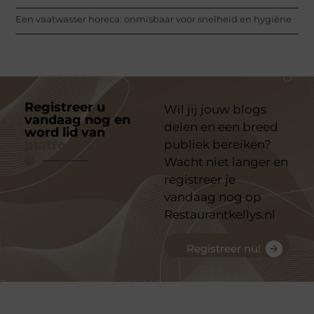
Een vaatwasser horeca: onmisbaar voor snelheid en hygiëne
Registreer u
Wil jij jouw blogs
vandaag nog en
delen en een breed
word lid van
ons
platform
publiek bereiken?
Wacht niet langer en
registreer je
vandaag nog op
Restaurantkellys.nl
Registreer nu!