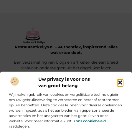
Restaurantkellys.nl – Authentiek, inspirerend, alles
wat ertoe doet.
Een verzameling van blogs en artikelen die een breed
scala aan onderwerpen uit het dagelijkse leven
verkennen.
Uw privacy is voor ons
van groot belang
Onze informatie
Wij maken gebruik van cookies en vergelijkbare technologieën
Links kopen: wat je moet weten voordat je die keuze maakt
Extra Geld Verdienen: Hoe Jij Slim & Creatief Inkomsten Laat Groeien
om uw gebruikservaring te verbeteren en beter af te stemmen
op uw behoeften. Deze cookies kunnen voor diverse doeleinden
Bericht categorie
worden ingezet, zoals het aanbieden van gepersonaliseerde
advertenties en het analyseren van het gebruik van onze
website. Voor meer informatie kunt u
ons cookiebeleid
raadplegen.