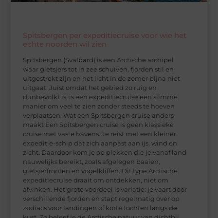
Spitsbergen per expeditiecruise voor wie het
echte noorden wil zien
Spitsbergen (Svalbard) is een Arctische archipel
waar gletsjers tot in zee schuiven, fjorden stil en
uitgestrekt zijn en het licht in de zomer bijna niet
uitgaat. Juist omdat het gebied zo ruig en
dunbevolkt is, is een expeditiecruise een slimme
manier om veel te zien zonder steeds te hoeven
verplaatsen. Wat een Spitsbergen cruise anders
maakt Een Spitsbergen cruise is geen klassieke
cruise met vaste havens. Je reist met een kleiner
expeditie-schip dat zich aanpast aan ijs, wind en
zicht. Daardoor kom je op plekken die je vanaf land
nauwelijks bereikt, zoals afgelegen baaien,
gletsjerfronten en vogelkliffen. Dit type Arctische
expeditiecruise draait om ontdekken, niet om
afvinken. Het grote voordeel is variatie: je vaart door
verschillende fjorden en stapt regelmatig over op
zodiacs voor landingen of korte tochten langs de
kust. Zo beleef je de Arctische natuur van dichtbij