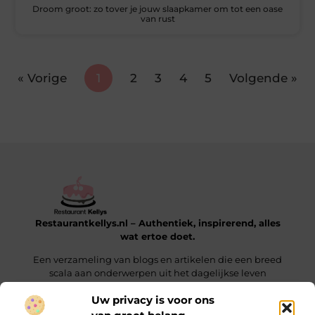
Droom groot: zo tover je jouw slaapkamer om tot een oase
van rust
« Vorige
1
2
3
4
5
Volgende »
Restaurantkellys.nl – Authentiek, inspirerend, alles
wat ertoe doet.
Een verzameling van blogs en artikelen die een breed
scala aan onderwerpen uit het dagelijkse leven
verkennen.
Uw privacy is voor ons