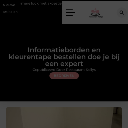
 look met akoestische panelen
Aziatisch restaurant Rotterdam: ontde
Nieuwe
artikelen
Informatieborden en
kleurentape bestellen doe je bij
een expert
Gepubliceerd Door Restaurant Kellys
BEDRIJVEN