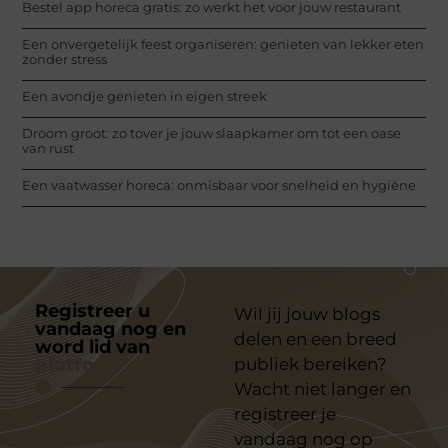
Bestel app horeca gratis: zo werkt het voor jouw restaurant
Een onvergetelijk feest organiseren: genieten van lekker eten
zonder stress
Een avondje genieten in eigen streek
Droom groot: zo tover je jouw slaapkamer om tot een oase
van rust
Een vaatwasser horeca: onmisbaar voor snelheid en hygiëne
Registreer u
Wil jij jouw blogs
vandaag nog en
delen en een breed
word lid van
ons
platform
publiek bereiken?
Wacht niet langer en
registreer je
vandaag nog op