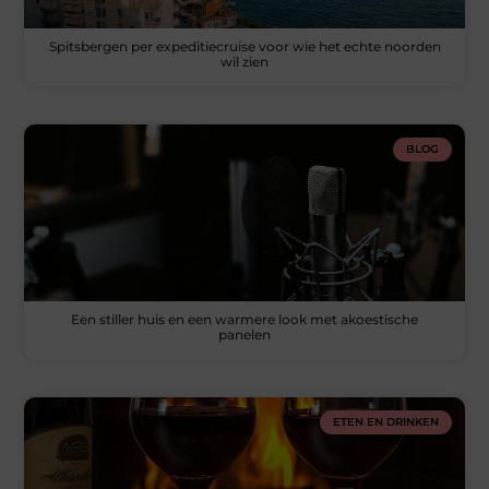
Spitsbergen per expeditiecruise voor wie het echte noorden
wil zien
BLOG
Een stiller huis en een warmere look met akoestische
panelen
ETEN EN DRINKEN