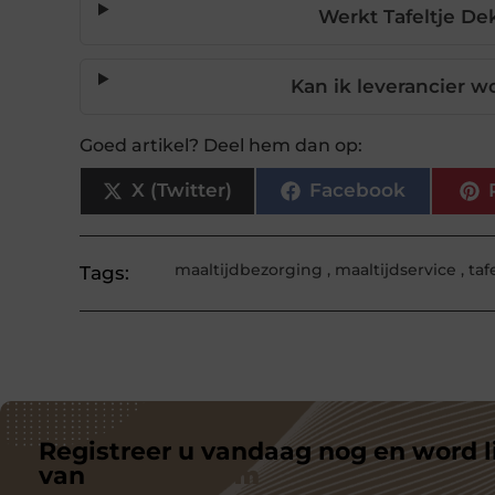
Werkt Tafeltje De
Kan ik leverancier w
Goed artikel? Deel hem dan op:
X (Twitter)
Facebook
maaltijdbezorging
,
maaltijdservice
,
taf
Tags:
Registreer u vandaag nog en word l
van
ons platform