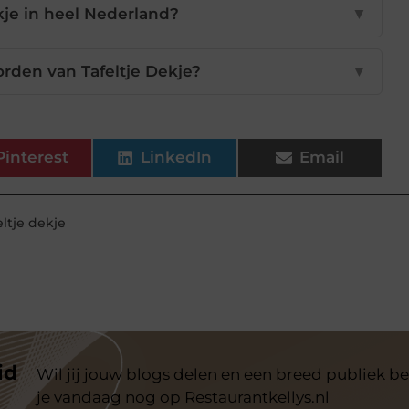
kje in heel Nederland?
▼
orden van Tafeltje Dekje?
▼
Pinterest
LinkedIn
Email
eltje dekje
id
Wil jij jouw blogs delen en een breed publiek be
je vandaag nog op Restaurantkellys.nl