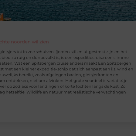
echte noorden wil zien
etsjers tot in zee schuiven, fjorden stil en uitgestrekt zijn en het
gebied zo ruig en dunbevolkt is, is een expeditiecruise een slimme
laatsen. Wat een Spitsbergen cruise anders maakt Een Spitsbergen
ist met een kleiner expeditie-schip dat zich aanpast aan ijs, wind en
uwelijks bereikt, zoals afgelegen baaien, gletsjerfronten en
 om ontdekken, niet om afvinken. Het grote voordeel is variatie: je
ver op zodiacs voor landingen of korte tochten langs de kust. Zo
dag hetzelfde. Wildlife en natuur met realistische verwachtingen