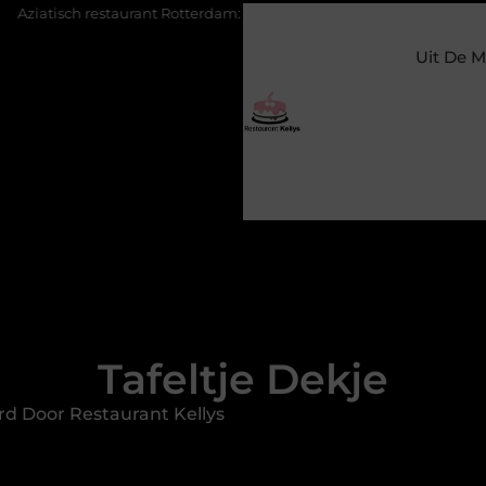
rant Rotterdam: ontdek de veelzijdige smaken van Azië in de Maassta
Uit De M
Tafeltje Dekje
rd Door Restaurant Kellys