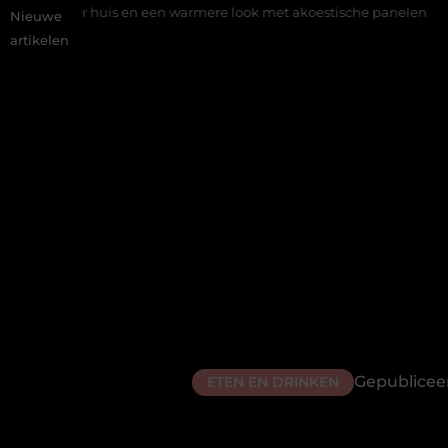
s en een warmere look met akoestische panelen
Aziatisch restau
Nieuwe
artikelen
Gepublicee
ETEN EN DRINKEN