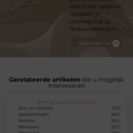
Wacht niet langer en
registreer je
vandaag nog op
Restaurantkellys.nl
Registreer nu!
Gerelateerde artikelen
die u mogelijk
interesseren
POPULAR CATEGORIES
Eten en drinken
(70 )
Aanbiedingen
(66 )
Horeca
(60 )
Bedrijven
(27 )