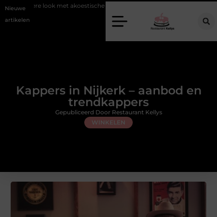
look met akoestische panelen
Aziatisch restaurant Rotterdam: ontdek 
Nieuwe
artikelen
Kappers in Nijkerk – aanbod en
trendkappers
Gepubliceerd Door Restaurant Kellys
WINKELEN