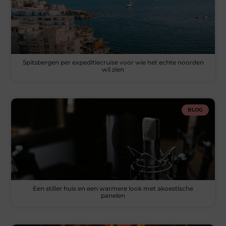
Spitsbergen per expeditiecruise voor wie het echte noorden
wil zien
BLOG
Een stiller huis en een warmere look met akoestische
panelen