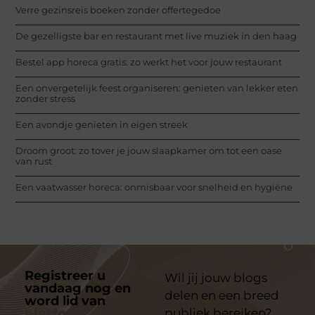
Verre gezinsreis boeken zonder offertegedoe
De gezelligste bar en restaurant met live muziek in den haag
Bestel app horeca gratis: zo werkt het voor jouw restaurant
Een onvergetelijk feest organiseren: genieten van lekker eten
zonder stress
Een avondje genieten in eigen streek
Droom groot: zo tover je jouw slaapkamer om tot een oase
van rust
Een vaatwasser horeca: onmisbaar voor snelheid en hygiëne
Registreer u
Wil jij jouw blogs
vandaag nog en
delen en een breed
word lid van
ons
platform
publiek bereiken?