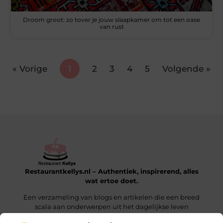
Droom groot: zo tover je jouw slaapkamer om tot een oase
van rust
« Vorige
1
2
3
4
5
Volgende »
Restaurantkellys.nl – Authentiek, inspirerend, alles
wat ertoe doet.
Een verzameling van blogs en artikelen die een breed
scala aan onderwerpen uit het dagelijkse leven
verkennen.