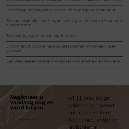
Bestel app horeca gratis: zo werkt het voor jouw restaurant
Een onvergetelijk feest organiseren: genieten van lekker eten
zonder stress
Een avondje genieten in eigen streek
Droom groot: zo tover je jouw slaapkamer om tot een oase
van rust
Een vaatwasser horeca: onmisbaar voor snelheid en hygiëne
Registreer u
Wil jij jouw blogs
vandaag nog en
delen en een breed
word lid van
ons
platform
publiek bereiken?
Wacht niet langer en
registreer je