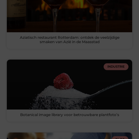
Aziatisch restaurant Rotterdam: ontdek de veelzijdige
smaken van Azië in de Maasstad
INDUSTRIE
Botanical image library voor betrouwbare plantfoto’s