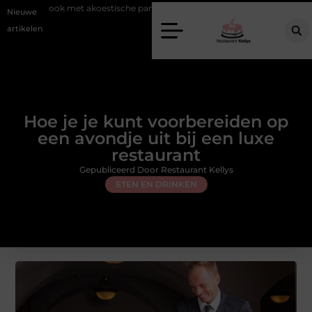
t akoestische panelen
Aziatisch restaurant Rotterdam: ontdek de veel
Nieuwe
artikelen
Hoe je je kunt voorbereiden op
een avondje uit bij een luxe
restaurant
Gepubliceerd Door Restaurant Kellys
ETEN EN DRINKEN