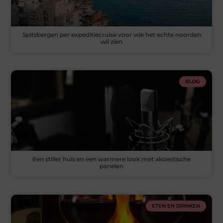
Spitsbergen per expeditiecruise voor wie het echte noorden
wil zien
BLOG
Een stiller huis en een warmere look met akoestische
panelen
ETEN EN DRINKEN