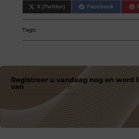
X (Twitter)
Facebook
Tags:
Registreer u vandaag nog en word l
van
ons platform