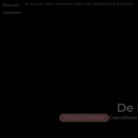
uis en een warmere look met akoestische panelen
Aziatisch rest
Nieuwe
artikelen
De 
Gepublicee
ETEN EN DRINKEN