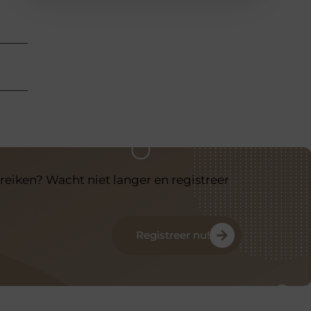
reiken? Wacht niet langer en registreer
Registreer nu!