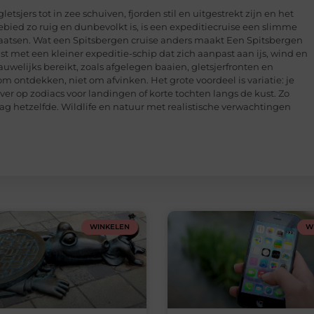
etsjers tot in zee schuiven, fjorden stil en uitgestrekt zijn en het
gebied zo ruig en dunbevolkt is, is een expeditiecruise een slimme
laatsen. Wat een Spitsbergen cruise anders maakt Een Spitsbergen
ist met een kleiner expeditie-schip dat zich aanpast aan ijs, wind en
uwelijks bereikt, zoals afgelegen baaien, gletsjerfronten en
 om ontdekken, niet om afvinken. Het grote voordeel is variatie: je
ver op zodiacs voor landingen of korte tochten langs de kust. Zo
dag hetzelfde. Wildlife en natuur met realistische verwachtingen
WINKELEN
W