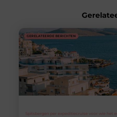
Gerelatee
GERELATEERDE BERICHTEN
Spitsbergen per expeditiecruise voor wie het 