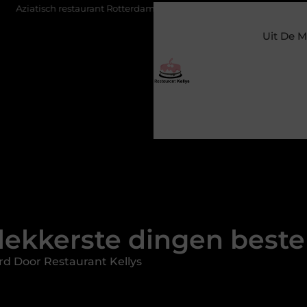
aurant Rotterdam: ontdek de veelzijdige smaken van Azië in de Maas
Uit De M
lekkerste dingen beste
rd Door Restaurant Kellys