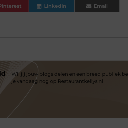
Pinterest
LinkedIn
Email
id
Wil jij jouw blogs delen en een breed publiek be
je vandaag nog op Restaurantkellys.nl