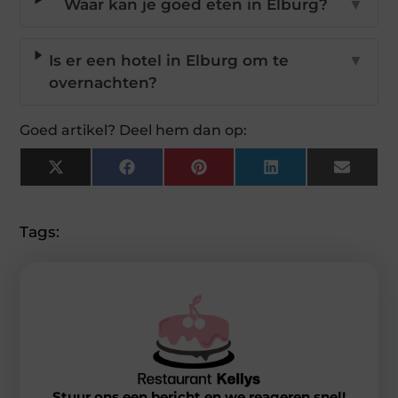
Waar kan je goed eten in Elburg?
▼
Is er een hotel in Elburg om te
▼
overnachten?
Goed artikel? Deel hem dan op:
X
Facebook
Pinterest
LinkedIn
Email
(Twitter)
Tags:
Stuur ons een bericht en we reageren snel!