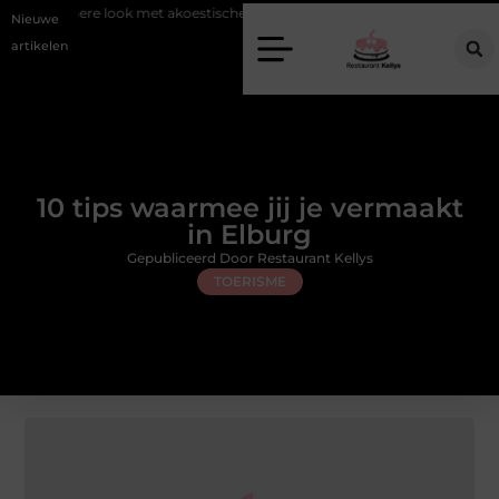
ook met akoestische panelen
Aziatisch restaurant Rotterdam: ontdek d
Nieuwe
artikelen
10 tips waarmee jij je vermaakt
in Elburg
Gepubliceerd Door Restaurant Kellys
TOERISME