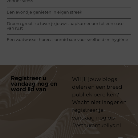
zonder stress
Een avondje genieten in eigen streek
Droom groot: zo tover je jouw slaapkamer om tot een oase
van rust
Een vaatwasser horeca: onmisbaar voor snelheid en hygiëne
Registreer u
Wil jij jouw blogs
vandaag nog en
delen en een breed
word lid van
ons
platform
publiek bereiken?
Wacht niet langer en
registreer je
vandaag nog op
Restaurantkellys.nl