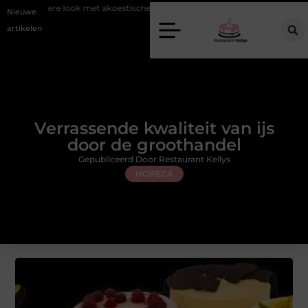
ook met akoestische panelen
Aziatisch restaurant Rotterdam: ontdek d
Nieuwe
artikelen
Verrassende kwaliteit van ijs
door de groothandel
Gepubliceerd Door Restaurant Kellys
HORECA