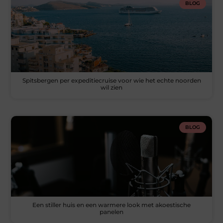
BLOG
Spitsbergen per expeditiecruise voor wie het echte noorden
wil zien
BLOG
Een stiller huis en een warmere look met akoestische
panelen