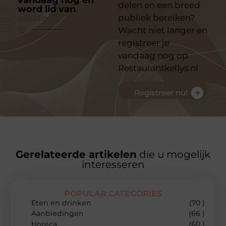
vandaag nog en
delen en een breed
word lid van
ons
platform
publiek bereiken?
Wacht niet langer en
registreer je
vandaag nog op
Restaurantkellys.nl
Registreer nu!
Gerelateerde artikelen
die u mogelijk
interesseren
POPULAR CATEGORIES
Eten en drinken
(70 )
Aanbiedingen
(66 )
Horeca
(60 )