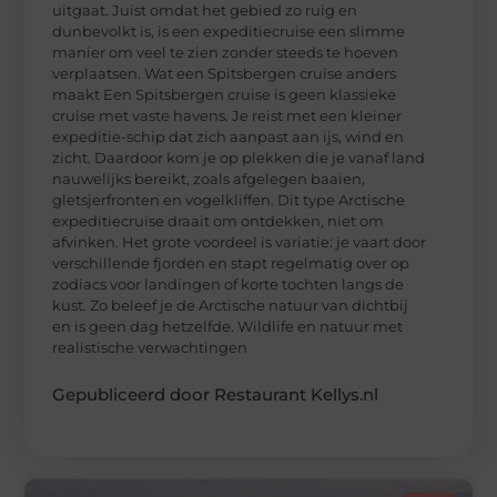
uitgaat. Juist omdat het gebied zo ruig en
dunbevolkt is, is een expeditiecruise een slimme
manier om veel te zien zonder steeds te hoeven
verplaatsen. Wat een Spitsbergen cruise anders
maakt Een Spitsbergen cruise is geen klassieke
cruise met vaste havens. Je reist met een kleiner
expeditie-schip dat zich aanpast aan ijs, wind en
zicht. Daardoor kom je op plekken die je vanaf land
nauwelijks bereikt, zoals afgelegen baaien,
gletsjerfronten en vogelkliffen. Dit type Arctische
expeditiecruise draait om ontdekken, niet om
afvinken. Het grote voordeel is variatie: je vaart door
verschillende fjorden en stapt regelmatig over op
zodiacs voor landingen of korte tochten langs de
kust. Zo beleef je de Arctische natuur van dichtbij
en is geen dag hetzelfde. Wildlife en natuur met
realistische verwachtingen
Gepubliceerd door Restaurant Kellys.nl