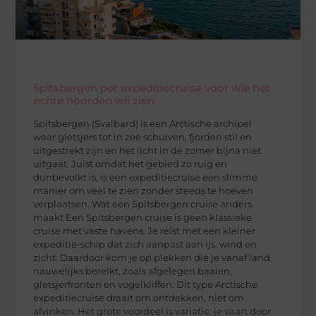
Spitsbergen per expeditiecruise voor wie het
echte noorden wil zien
Spitsbergen (Svalbard) is een Arctische archipel
waar gletsjers tot in zee schuiven, fjorden stil en
uitgestrekt zijn en het licht in de zomer bijna niet
uitgaat. Juist omdat het gebied zo ruig en
dunbevolkt is, is een expeditiecruise een slimme
manier om veel te zien zonder steeds te hoeven
verplaatsen. Wat een Spitsbergen cruise anders
maakt Een Spitsbergen cruise is geen klassieke
cruise met vaste havens. Je reist met een kleiner
expeditie-schip dat zich aanpast aan ijs, wind en
zicht. Daardoor kom je op plekken die je vanaf land
nauwelijks bereikt, zoals afgelegen baaien,
gletsjerfronten en vogelkliffen. Dit type Arctische
expeditiecruise draait om ontdekken, niet om
afvinken. Het grote voordeel is variatie: je vaart door