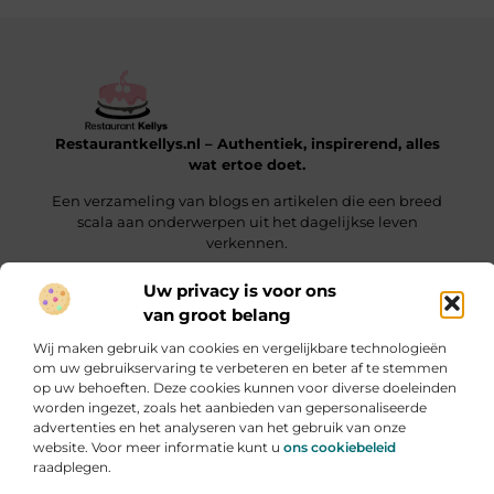
Restaurantkellys.nl – Authentiek, inspirerend, alles
wat ertoe doet.
Een verzameling van blogs en artikelen die een breed
scala aan onderwerpen uit het dagelijkse leven
verkennen.
Uw privacy is voor ons
Onze informatie
van groot belang
Links kopen: wat je moet weten voordat je die keuze maakt
Extra Geld Verdienen: Hoe Jij Slim & Creatief Inkomsten Laat Groeien
Wij maken gebruik van cookies en vergelijkbare technologieën
Bericht categorie
om uw gebruikservaring te verbeteren en beter af te stemmen
op uw behoeften. Deze cookies kunnen voor diverse doeleinden
worden ingezet, zoals het aanbieden van gepersonaliseerde
advertenties en het analyseren van het gebruik van onze
website. Voor meer informatie kunt u
ons cookiebeleid
raadplegen.