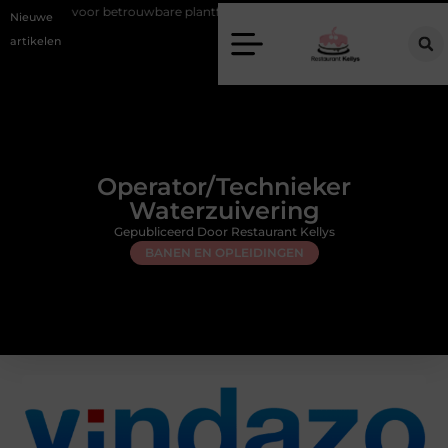
etrouwbare plantfoto’s
Creëer jouw droomhuis in Deventer
Kies
Nieuwe
artikelen
Operator/Technieker
Waterzuivering
Gepubliceerd Door Restaurant Kellys
BANEN EN OPLEIDINGEN