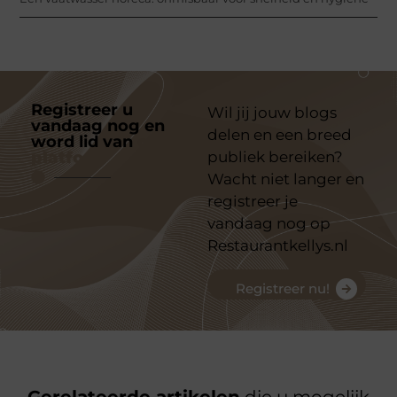
Registreer u
Wil jij jouw blogs
vandaag nog en
delen en een breed
word lid van
ons
platform
publiek bereiken?
Wacht niet langer en
registreer je
vandaag nog op
Restaurantkellys.nl
Registreer nu!