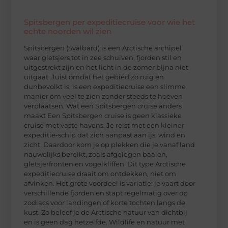
Spitsbergen per expeditiecruise voor wie het
echte noorden wil zien
Spitsbergen (Svalbard) is een Arctische archipel
waar gletsjers tot in zee schuiven, fjorden stil en
uitgestrekt zijn en het licht in de zomer bijna niet
uitgaat. Juist omdat het gebied zo ruig en
dunbevolkt is, is een expeditiecruise een slimme
manier om veel te zien zonder steeds te hoeven
verplaatsen. Wat een Spitsbergen cruise anders
maakt Een Spitsbergen cruise is geen klassieke
cruise met vaste havens. Je reist met een kleiner
expeditie-schip dat zich aanpast aan ijs, wind en
zicht. Daardoor kom je op plekken die je vanaf land
nauwelijks bereikt, zoals afgelegen baaien,
gletsjerfronten en vogelkliffen. Dit type Arctische
expeditiecruise draait om ontdekken, niet om
afvinken. Het grote voordeel is variatie: je vaart door
verschillende fjorden en stapt regelmatig over op
zodiacs voor landingen of korte tochten langs de
kust. Zo beleef je de Arctische natuur van dichtbij
en is geen dag hetzelfde. Wildlife en natuur met