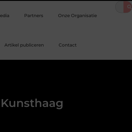
Maasstad
Botanical image library voor betrouwbare plantfoto’s
edia
Partners
Onze Organisatie
Artikel publiceren
Contact
n Kunsthaag