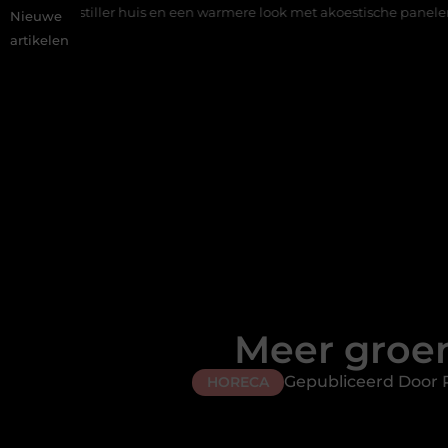
er huis en een warmere look met akoestische panelen
Aziatisch 
Nieuwe
artikelen
Meer groen
Gepubliceerd Door R
HORECA