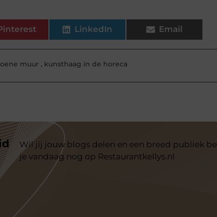
Pinterest
LinkedIn
Email
roene muur
,
kunsthaag in de horeca
id
Wil jij jouw blogs delen en een breed publiek be
je vandaag nog op Restaurantkellys.nl