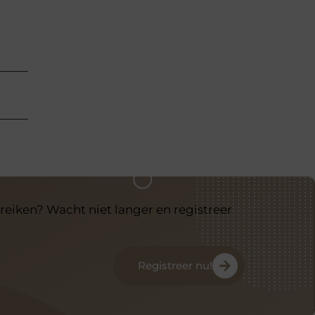
reiken? Wacht niet langer en registreer
Registreer nu!