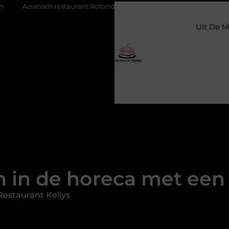
restaurant Rotterdam: ontdek de veelzijdige smaken van Azië in de 
Uit De M
 in de horeca met ee
estaurant Kellys