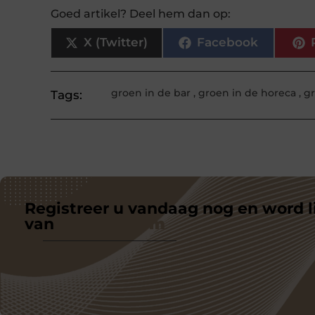
Goed artikel? Deel hem dan op:
X (Twitter)
Facebook
groen in de bar
,
groen in de horeca
,
g
Tags:
Registreer u vandaag nog en word l
van
ons platform