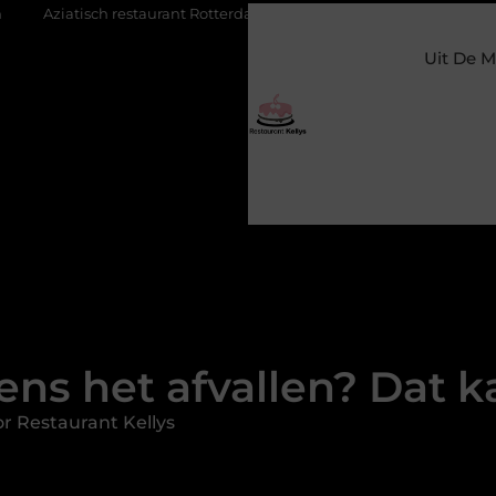
aurant Rotterdam: ontdek de veelzijdige smaken van Azië in de Maas
Uit De M
dens het afvallen? Dat k
r Restaurant Kellys