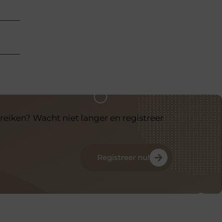
reiken? Wacht niet langer en registreer
Registreer nu!