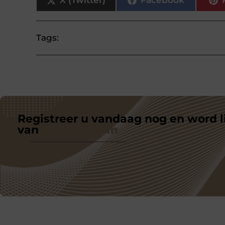
X (Twitter)
Facebook
Tags:
Registreer u vandaag nog en word l
van
ons platform