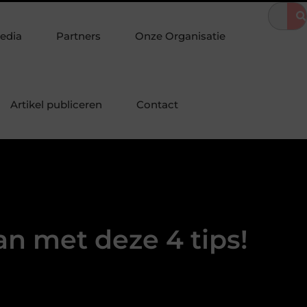
stad
Botanical image library voor betrouwbare plantfoto’s
C
edia
Partners
Onze Organisatie
Artikel publiceren
Contact
an met deze 4 tips!