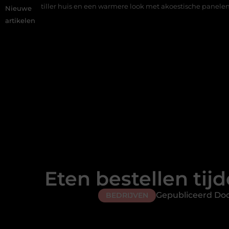
uis en een warmere look met akoestische panelen
Aziatisch rest
Nieuwe
artikelen
Eten bestellen tij
Gepubliceerd Doo
BEDRIJVEN