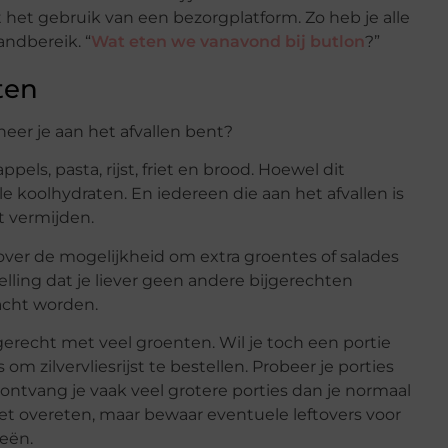
t het gebruik van een bezorgplatform. Zo heb je alle
andbereik. “
Wat eten we vanavond bij butlon
?”
aten
eer je aan het afvallen bent?
els, pasta, rijst, friet en brood. Hoewel dit
elle koolhydraten. En iedereen die aan het afvallen is
t vermijden.
over de mogelijkheid om extra groentes of salades
telling dat je liever geen andere bijgerechten
racht worden.
rgerecht met veel groenten. Wil je toch een portie
 om zilvervliesrijst te bestellen. Probeer je porties
ontvang je vaak veel grotere porties dan je normaal
et overeten, maar bewaar eventuele leftovers voor
ieën.