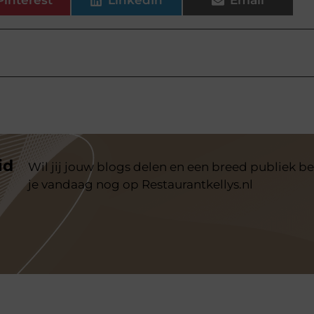
Pinterest
LinkedIn
Email
id
Wil jij jouw blogs delen en een breed publiek be
je vandaag nog op Restaurantkellys.nl