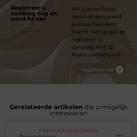
Registreer u
Wil jij jouw blogs
vandaag nog en
delen en een breed
word lid van
ons
platform
publiek bereiken?
Wacht niet langer en
registreer je
vandaag nog op
Restaurantkellys.nl
Registreer nu!
Gerelateerde artikelen
die u mogelijk
interesseren
POPULAR CATEGORIES
Eten en drinken
(70 )