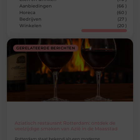
Aanbiedingen
(66 )
Horeca
(60 )
Bedrijven
(27 )
Winkelen
(20 )
GERELATEERDE BERICHTEN
Aziatisch restaurant Rotterdam: ontdek de
veelzijdige smaken van Azië in de Maasstad
Rotterdam staat bekend als een moderne,