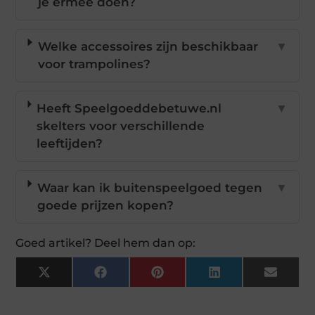
je ermee doen?
Welke accessoires zijn beschikbaar
▼
voor trampolines?
Heeft Speelgoeddebetuwe.nl
▼
skelters voor verschillende
leeftijden?
Waar kan ik buitenspeelgoed tegen
▼
goede prijzen kopen?
Goed artikel? Deel hem dan op:
X
Facebook
Pinterest
LinkedIn
Email
(Twitter)