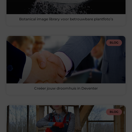
Botanical image library voor betrouwbare plantfoto’s
BLOG
Creëer jouw droomhuis in Deventer
BLOG