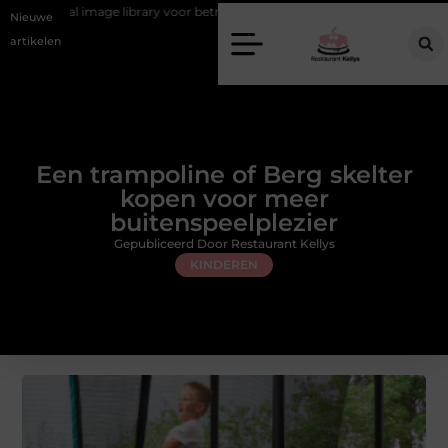
library voor betrouwbare plantfoto’s
Creëer jouw droomhuis in Deve
Nieuwe
artikelen
Een trampoline of Berg skelter
kopen voor meer
buitenspeelplezier
Gepubliceerd Door Restaurant Kellys
KINDEREN