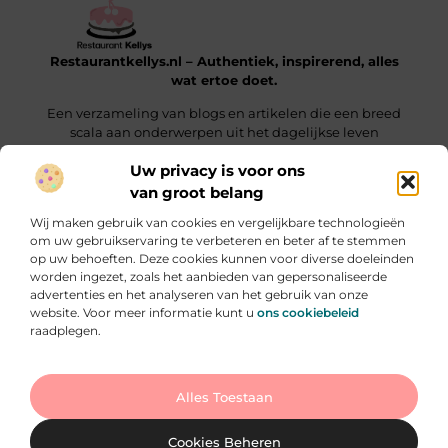
Restaurantkellys.nl – Authentiek, inspirerend, alles
wat ertoe doet.
Een verzameling van blogs en artikelen die een breed
scala aan onderwerpen uit het dagelijkse leven
verkennen.
Uw privacy is voor ons
van groot belang
Onze informatie
Wij maken gebruik van cookies en vergelijkbare technologieën
Links kopen: wat je moet weten voordat je die keuze maakt
Extra Geld Verdienen: Hoe Jij Slim & Creatief Inkomsten Laat Groeien
om uw gebruikservaring te verbeteren en beter af te stemmen
op uw behoeften. Deze cookies kunnen voor diverse doeleinden
Bericht categorie
worden ingezet, zoals het aanbieden van gepersonaliseerde
advertenties en het analyseren van het gebruik van onze
website. Voor meer informatie kunt u
ons cookiebeleid
raadplegen.
Ga Naar Bo
Alles Toestaan
Website index
Cookiebeleid (EU)
@2025 www.restaurantkellys.nl. All Right Reserved.
Cookies Beheren