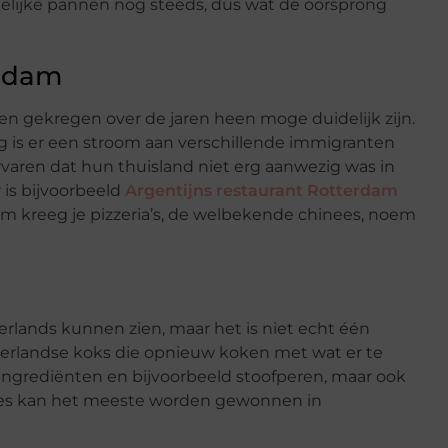
lijke pannen nog steeds, dus wat de oorsprong
erdam
n gekregen over de jaren heen moge duidelijk zijn.
g is er een stroom aan verschillende immigranten
aren dat hun thuisland niet erg aanwezig was in
 is bijvoorbeeld
Argentijns restaurant Rotterdam
am kreeg je pizzeria’s, de welbekende chinees, noem
erlands kunnen zien, maar het is niet echt één
derlandse koks die opnieuw koken met wat er te
ingrediënten en bijvoorbeeld stoofperen, maar ook
ies kan het meeste worden gewonnen in