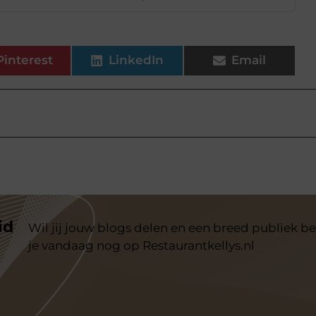
Pinterest
LinkedIn
Email
id
Wil jij jouw blogs delen en een breed publiek be
je vandaag nog op Restaurantkellys.nl