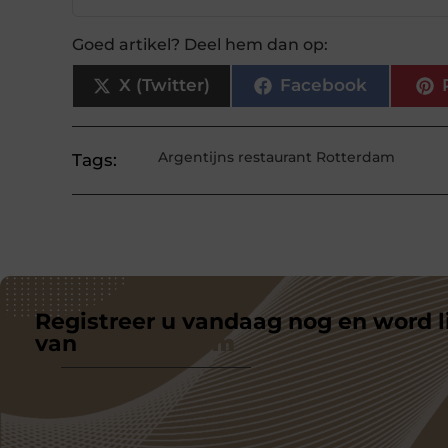
Goed artikel? Deel hem dan op:
X (Twitter)
Facebook
Argentijns restaurant Rotterdam
Tags:
Registreer u vandaag nog en word l
van
ons platform