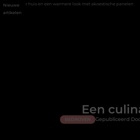
 en een warmere look met akoestische panelen
Aziatisch restaur
Nieuwe
artikelen
Een culin
Gepubliceerd Doo
BEDRIJVEN