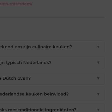
rants-rotterdam/
ekend om zijn culinaire keuken?
▼
jn typisch Nederlands?
▼
n Dutch oven?
▼
Nederlandse keuken beïnvloed?
▼
ks met traditionele ingrediënten?
▼