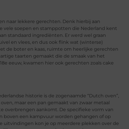
en naar lekkere gerechten. Denk hierbij aan
de vele soepen en stamppotten die Nederland kent
an standaard ingrediënten. Er werd wel graan
el en vlees, en dus ook flink wat (winterse)
et de boter en kaas, ruimte om heerlijke gerechten
hartige taarten gemaakt die de smaak van het
, 18e eeuw, kwamen hier ook gerechten zoals cake
derlandse historie is de zogenaamde “Dutch oven”,
e oven, maar een pan gemaakt van zwaar metaal
rmte overbrengen aankomt. De specifieke vorm van
kon boven een kampvuur worden gehangen of op
ke uitvindingen kon je op meerdere plekken over de