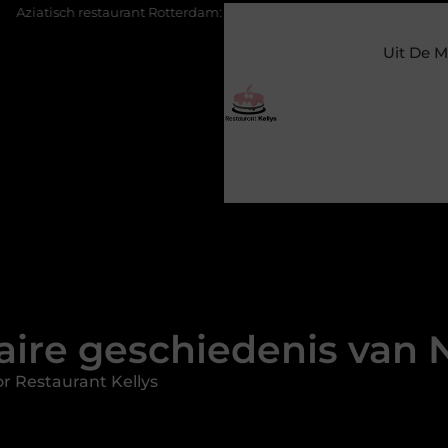
ant Rotterdam: ontdek de veelzijdige smaken van Azië in de Maassta
Uit De M
aire geschiedenis van
r Restaurant Kellys