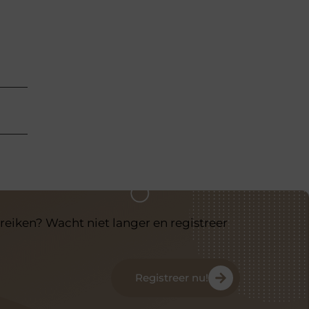
reiken? Wacht niet langer en registreer
Registreer nu!