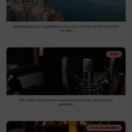
Spitsbergen per expeditiecruise voor wie het echte noorden
wil zien
BLOG
Een stiller huis en een warmere look met akoestische
panelen
ETEN EN DRINKEN