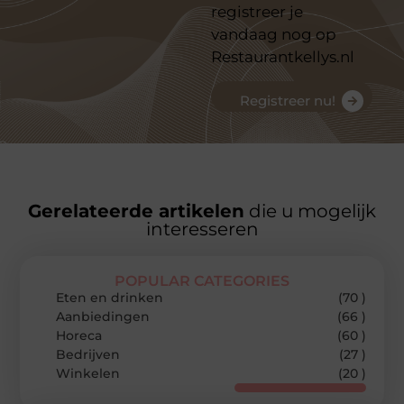
registreer je
vandaag nog op
Restaurantkellys.nl
Registreer nu!
Gerelateerde artikelen
die u mogelijk
interesseren
POPULAR CATEGORIES
Eten en drinken
(70 )
Aanbiedingen
(66 )
Horeca
(60 )
Bedrijven
(27 )
Winkelen
(20 )