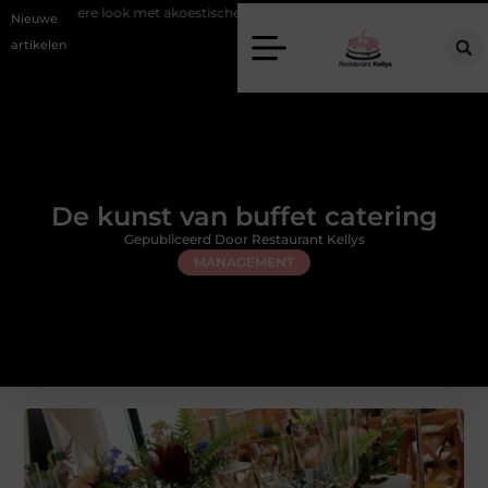
ok met akoestische panelen
Aziatisch restaurant Rotterdam: ontdek de
Nieuwe
artikelen
De kunst van buffet catering
Gepubliceerd Door Restaurant Kellys
MANAGEMENT