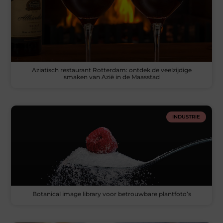
Aziatisch restaurant Rotterdam: ontdek de veelzijdige
smaken van Azië in de Maasstad
INDUSTRIE
Botanical image library voor betrouwbare plantfoto’s