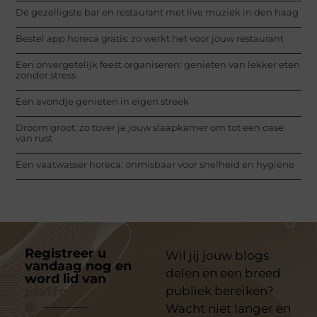
De gezelligste bar en restaurant met live muziek in den haag
Bestel app horeca gratis: zo werkt het voor jouw restaurant
Een onvergetelijk feest organiseren: genieten van lekker eten
zonder stress
Een avondje genieten in eigen streek
Droom groot: zo tover je jouw slaapkamer om tot een oase
van rust
Een vaatwasser horeca: onmisbaar voor snelheid en hygiëne
Registreer u
Wil jij jouw blogs
vandaag nog en
delen en een breed
word lid van
ons
platform
publiek bereiken?
Wacht niet langer en