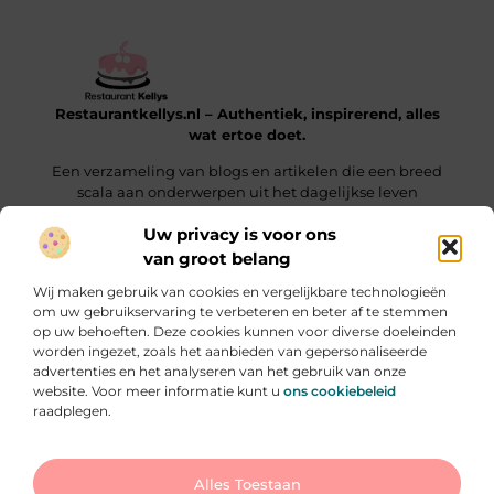
Restaurantkellys.nl – Authentiek, inspirerend, alles
wat ertoe doet.
Een verzameling van blogs en artikelen die een breed
scala aan onderwerpen uit het dagelijkse leven
verkennen.
Uw privacy is voor ons
van groot belang
Onze informatie
Wij maken gebruik van cookies en vergelijkbare technologieën
Links kopen: wat je moet weten voordat je die keuze maakt
Extra Geld Verdienen: Hoe Jij Slim & Creatief Inkomsten Laat Groeien
om uw gebruikservaring te verbeteren en beter af te stemmen
op uw behoeften. Deze cookies kunnen voor diverse doeleinden
Bericht categorie
worden ingezet, zoals het aanbieden van gepersonaliseerde
advertenties en het analyseren van het gebruik van onze
website. Voor meer informatie kunt u
ons cookiebeleid
raadplegen.
Ga Naar Bo
Alles Toestaan