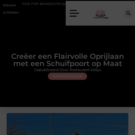
 met akoestische panelen
Aziatisch restaurant Rotterdam: ontdek de v
Nieuwe
artikelen
Creëer een Flairvolle Oprijlaan
met een Schuifpoort op Maat
Gepubliceerd Door Restaurant Kellys
AANBIEDINGEN