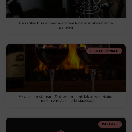
Een stiller huis en een warmere look met akoestische
panelen
ETEN EN DRINKEN
Aziatisch restaurant Rotterdam: ontdek de veelzijdige
smaken van Azië in de Maasstad
INDUSTRIE