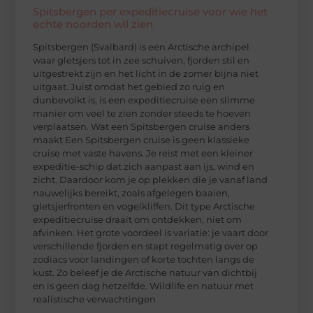
Spitsbergen per expeditiecruise voor wie het
echte noorden wil zien
Spitsbergen (Svalbard) is een Arctische archipel
waar gletsjers tot in zee schuiven, fjorden stil en
uitgestrekt zijn en het licht in de zomer bijna niet
uitgaat. Juist omdat het gebied zo ruig en
dunbevolkt is, is een expeditiecruise een slimme
manier om veel te zien zonder steeds te hoeven
verplaatsen. Wat een Spitsbergen cruise anders
maakt Een Spitsbergen cruise is geen klassieke
cruise met vaste havens. Je reist met een kleiner
expeditie-schip dat zich aanpast aan ijs, wind en
zicht. Daardoor kom je op plekken die je vanaf land
nauwelijks bereikt, zoals afgelegen baaien,
gletsjerfronten en vogelkliffen. Dit type Arctische
expeditiecruise draait om ontdekken, niet om
afvinken. Het grote voordeel is variatie: je vaart door
verschillende fjorden en stapt regelmatig over op
zodiacs voor landingen of korte tochten langs de
kust. Zo beleef je de Arctische natuur van dichtbij
en is geen dag hetzelfde. Wildlife en natuur met
realistische verwachtingen