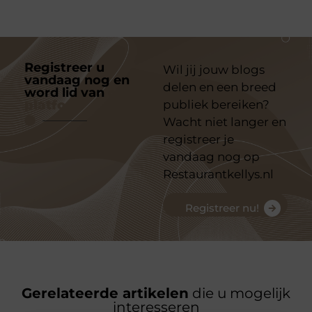
Registreer u
Wil jij jouw blogs
vandaag nog en
delen en een breed
word lid van
ons
platform
publiek bereiken?
Wacht niet langer en
registreer je
vandaag nog op
Restaurantkellys.nl
Registreer nu!
Gerelateerde artikelen
die u mogelijk
interesseren